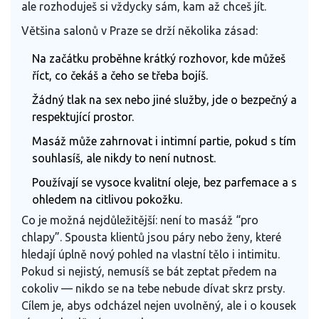
ale rozhoduješ si vždycky sám, kam až chceš jít.
Většina salonů v Praze se drží několika zásad:
Na začátku proběhne krátký rozhovor, kde můžeš
říct, co čekáš a čeho se třeba bojíš.
Žádný tlak na sex nebo jiné služby, jde o bezpečný a
respektující prostor.
Masáž může zahrnovat i intimní partie, pokud s tím
souhlasíš, ale nikdy to není nutnost.
Používají se vysoce kvalitní oleje, bez parfemace a s
ohledem na citlivou pokožku.
Co je možná nejdůležitější: není to masáž “pro
chlapy”. Spousta klientů jsou páry nebo ženy, které
hledají úplně nový pohled na vlastní tělo i intimitu.
Pokud si nejistý, nemusíš se bát zeptat předem na
cokoliv — nikdo se na tebe nebude dívat skrz prsty.
Cílem je, abys odcházel nejen uvolněný, ale i o kousek