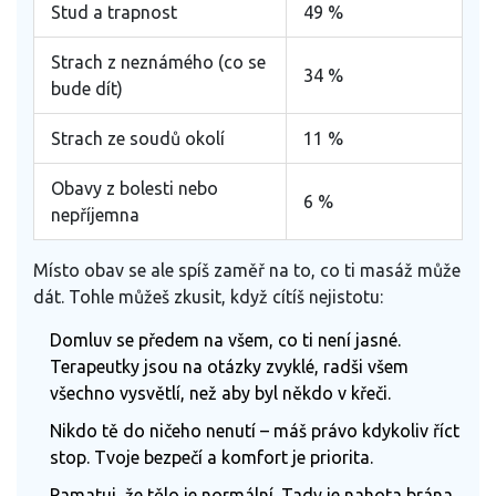
Stud a trapnost
49 %
Strach z neznámého (co se
34 %
bude dít)
Strach ze soudů okolí
11 %
Obavy z bolesti nebo
6 %
nepříjemna
Místo obav se ale spíš zaměř na to, co ti masáž může
dát. Tohle můžeš zkusit, když cítíš nejistotu:
Domluv se předem na všem, co ti není jasné.
Terapeutky jsou na otázky zvyklé, radši všem
všechno vysvětlí, než aby byl někdo v křeči.
Nikdo tě do ničeho nenutí – máš právo kdykoliv říct
stop. Tvoje bezpečí a komfort je priorita.
Pamatuj, že tělo je normální. Tady je nahota brána