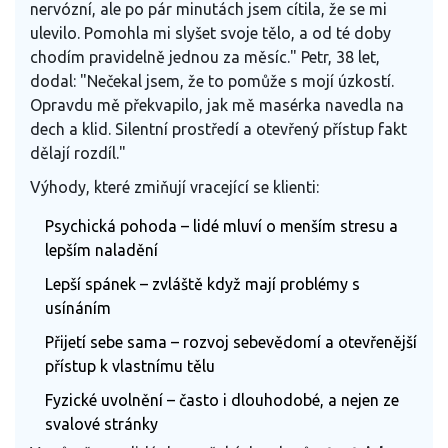
nervózní, ale po pár minutách jsem cítila, že se mi
ulevilo. Pomohla mi slyšet svoje tělo, a od té doby
chodím pravidelně jednou za měsíc." Petr, 38 let,
dodal: "Nečekal jsem, že to pomůže s mojí úzkostí.
Opravdu mě překvapilo, jak mě masérka navedla na
dech a klid. Silentní prostředí a otevřený přístup fakt
dělají rozdíl."
Výhody, které zmiňují vracející se klienti:
Psychická pohoda – lidé mluví o menším stresu a
lepším naladění
Lepší spánek – zvláště když mají problémy s
usínáním
Přijetí sebe sama – rozvoj sebevědomí a otevřenější
přístup k vlastnímu tělu
Fyzické uvolnění – často i dlouhodobé, a nejen ze
svalové stránky