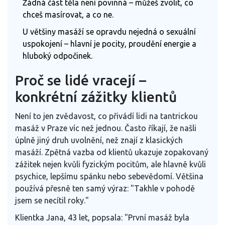
Žádná část těla není povinná – můžeš zvolit, co
chceš masírovat, a co ne.
U většiny masáží se opravdu nejedná o sexuální
uspokojení – hlavní je pocity, proudění energie a
hluboký odpočinek.
Proč se lidé vracejí –
konkrétní zážitky klientů
Není to jen zvědavost, co přivádí lidi na tantrickou
masáž v Praze víc než jednou. Často říkají, že našli
úplně jiný druh uvolnění, než znají z klasických
masáží. Zpětná vazba od klientů ukazuje zopakovaný
zážitek nejen kvůli fyzickým pocitům, ale hlavně kvůli
psychice, lepšímu spánku nebo sebevědomí. Většina
používá přesně ten samý výraz: "Takhle v pohodě
jsem se necítil roky."
Klientka Jana, 43 let, popsala: "První masáž byla