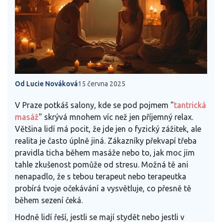
Od Lucie Nováková
15 června 2025
V Praze potkáš salony, kde se pod pojmem "
tantrická
masáž
" skrývá mnohem víc než jen příjemný relax.
Většina lidí má pocit, že jde jen o fyzický zážitek, ale
realita je často úplně jiná. Zákazníky překvapí třeba
pravidla ticha během masáže nebo to, jak moc jim
tahle zkušenost pomůže od stresu. Možná tě ani
nenapadlo, že s tebou terapeut nebo terapeutka
probírá tvoje očekávání a vysvětluje, co přesně tě
během sezení čeká.
Hodně lidí řeší, jestli se mají stydět nebo jestli v