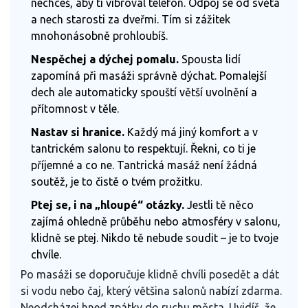
nechceš, aby ti vibroval telefon. Odpoj se od světa
a nech starosti za dveřmi. Tím si zážitek
mnohonásobně prohloubíš.
Nespěchej a dýchej pomalu.
Spousta lidí
zapomíná při masáži správně dýchat. Pomalejší
dech ale automaticky spouští větší uvolnění a
přítomnost v těle.
Nastav si hranice.
Každý má jiný komfort a v
tantrickém salonu to respektují. Řekni, co ti je
příjemné a co ne. Tantrická masáž není žádná
soutěž, je to čistě o tvém prožitku.
Ptej se, i na „hloupé“ otázky.
Jestli tě něco
zajímá ohledně průběhu nebo atmosféry v salonu,
klidně se ptej. Nikdo tě nebude soudit – je to tvoje
chvíle.
Po masáži se doporučuje klidně chvíli posedět a dát
si vodu nebo čaj, který většina salonů nabízí zdarma.
Neodcházej hned zpátky do ruchu města. Uvidíš, že