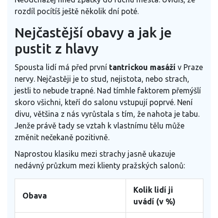
rozdíl pocítíš ještě několik dní poté.
Nejčastější obavy a jak je
pustit z hlavy
Spousta lidí má před první
tantrickou masáží
v Praze
nervy. Nejčastěji je to stud, nejistota, nebo strach,
jestli to nebude trapné. Nad tímhle faktorem přemýšlí
skoro všichni, kteří do salonu vstupují poprvé. Není
divu, většina z nás vyrůstala s tím, že nahota je tabu.
Jenže právě tady se vztah k vlastnímu tělu může
změnit nečekaně pozitivně.
Naprostou klasiku mezi strachy jasně ukazuje
nedávný průzkum mezi klienty pražských salonů:
Kolik lidí ji
Obava
uvádí (v %)