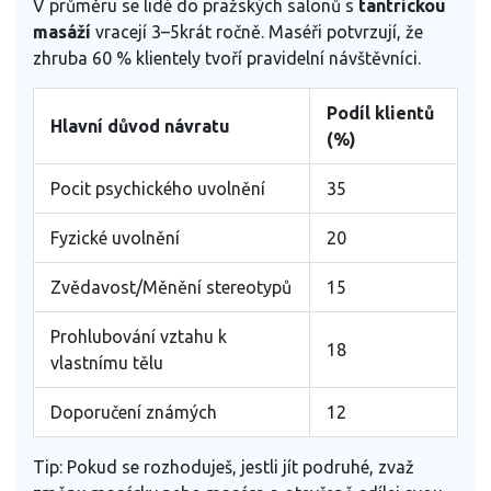
V průměru se lidé do pražských salonů s
tantrickou
masáží
vracejí 3–5krát ročně. Maséři potvrzují, že
zhruba 60 % klientely tvoří pravidelní návštěvníci.
Podíl klientů
Hlavní důvod návratu
(%)
Pocit psychického uvolnění
35
Fyzické uvolnění
20
Zvědavost/Měnění stereotypů
15
Prohlubování vztahu k
18
vlastnímu tělu
Doporučení známých
12
Tip: Pokud se rozhoduješ, jestli jít podruhé, zvaž