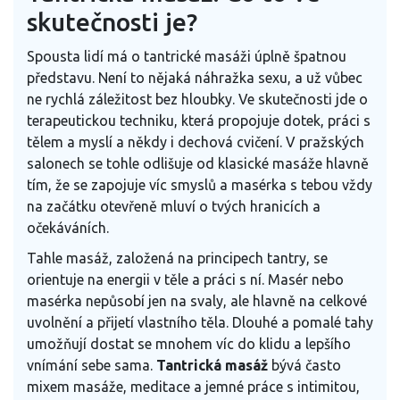
skutečnosti je?
Spousta lidí má o tantrické masáži úplně špatnou
představu. Není to nějaká náhražka sexu, a už vůbec
ne rychlá záležitost bez hloubky. Ve skutečnosti jde o
terapeutickou techniku, která propojuje dotek, práci s
tělem a myslí a někdy i dechová cvičení. V pražských
salonech se tohle odlišuje od klasické masáže hlavně
tím, že se zapojuje víc smyslů a masérka s tebou vždy
na začátku otevřeně mluví o tvých hranicích a
očekáváních.
Tahle masáž, založená na principech tantry, se
orientuje na energii v těle a práci s ní. Masér nebo
masérka nepůsobí jen na svaly, ale hlavně na celkové
uvolnění a přijetí vlastního těla. Dlouhé a pomalé tahy
umožňují dostat se mnohem víc do klidu a lepšího
vnímání sebe sama.
Tantrická masáž
bývá často
mixem masáže, meditace a jemné práce s intimitou,