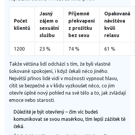
Jasný
Příjemné
Opakovaná
Počet
zájem o
překvapení
návštěva
klientů
sexuální
z prožitku
kvůli
službu
bez sexu
relaxu
1200
23 %
74 %
61 %
Takže většina lidí odchází s tím, že byli vlastně
šokovaně spokojení, i když čekali něco jiného.
Největší přínos lidé vidí v možnosti vypnout hlavu,
cítit se bezpečně a v klidu vyzkoušet něco, co jim
otevře úplně nový pohled na své tělo a to, jak zvládají
emoce nebo starosti.
Důležité je být otevřený – čím víc budeš
komunikovat se svou masérkou, tím lepší zážitek tě
čeká.