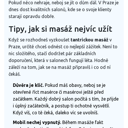
Pokud něco nehraje, neboj se jít o dům dál. V Praze je
dnes dost kvalitních salonů, kde se o svoje klienty
starají opravdu dobře.
Tipy, jak si masáž nejvíc užít
Když se rozhodneš vyzkoušet
tantrickou masáž
v
Praze, určitě chceš odnést co nejlepší zážitek. Není to
nic složitého, stačí dodržet pár základních
doporučení, která v salonech fungují léta. Hodně
záleží na tom, jak se na masáž připravíš i co od ní
čekáš.
Důvěra je klíč.
Pokud máš obavy, neboj se je
otevřeně říct masérce či masérovi ještě před
začátkem. Každý dobrý salon počítá s tím, že přijde
i úplný začátečník, a postup ti ochotně vysvětlí.
Když víš, co tě čeká, daleko víc se uvolníš.
Mobil nechej vypnutý.
Během masáže fakt