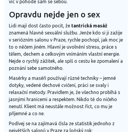
víc v pohodě sám se sebou.
Opravdu nejde jen o sex
Lidi mají dost často pocit, že
tantrická masáž
znamená hlavně sexuální službu. Jenže kdo si ji zažije
v seriózním salonu v Praze, rychle pochopí, jak moc je
to o něčem jiném. Hlavní je uvolnění stresu, práce s
tělem, dechem a celkovým vnímáním vlastní energie.
Nejde o rychlý zážitek, ale spíš o cestu ke zpomalení a
poznání sebe samotného.
Masérky a maséři používají různé techniky – jemné
dotyky, vedené dechové cvičení, práci se svaly i
relaxační metody. Pravidlem je, že všechno probíhá s
jasnými hranicemi a respektem. Nikdo tě do ničeho
nenutí. Klient má neustále možnost říct, co mu je
příjemné a co ne.
Podívej se na zajímavá čísla ze statistik jednoho z
největších salonů v Praze za loňský rok: