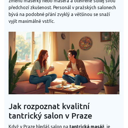
změnu masérky nebo maséra a otevřeně sdílej svou
předchozí zkušenost. Personál v pražských salonech
bývá na podobné přání zvyklý a většinou se snaží
vyjít maximálně vstříc.
Jak rozpoznat kvalitní
tantrický salon v Praze
Když v Praze hledáš salon na
tantrická masáž
, je