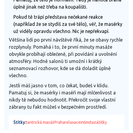
úplně jinak než třeba na koupališti.
Pokud tě trápí představa nečekané reakce
(například že se stydíš za své tělo), věř, že masérky
už viděly opravdu všechno. Nic je nepřekvapí.
Většina lidí po první návštěvě říká, že se obavy rychle
rozplynuly. Pomáhá i to, že první minuty masáže
obvykle probíhají oblečeně, při povídání a uvolnění
atmosféry. Hodně salonů ti umožní i krátký
seznamovací rozhovor, kde se dá doladit úplně
všechno.
Jestli máš jasno v tom, co čekat, budeš v klidu.
Pamatuj si, že masérky i maséři mají mlčenlivost a
nikdy tě nebudou hodnotit. Překročit svoje vlastní
zábrany tu fakt můžeš v bezpečném prostředí.
Štítky:
tantrická masáž
Praha
relaxace
intimita
zážitky