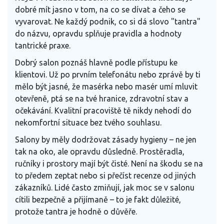
dobré mít jasno v tom, na co se dívat a čeho se
vyvarovat. Ne každý podnik, co si dá slovo "tantra"
do názvu, opravdu splňuje pravidla a hodnoty
tantrické praxe.
Dobrý salon poznáš hlavně podle přístupu ke
klientovi. Už po prvním telefonátu nebo zprávě by ti
mělo být jasné, že masérka nebo masér umí mluvit
otevřeně, ptá se na tvé hranice, zdravotní stav a
očekávání. Kvalitní pracoviště tě nikdy nehodí do
nekomfortní situace bez tvého souhlasu.
Salony by měly dodržovat zásady hygieny – ne jen
tak na oko, ale opravdu důsledně. Prostěradla,
ručníky i prostory mají být čisté. Není na škodu se na
to předem zeptat nebo si přečíst recenze od jiných
zákazníků. Lidé často zmiňují, jak moc se v salonu
cítili bezpečně a přijímaně – to je fakt důležité,
protože tantra je hodně o důvěře.