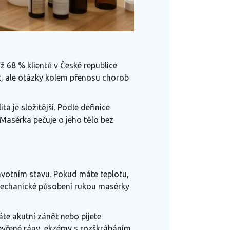
ž 68 % klientů v České republice
ek, ale otázky kolem přenosu chorob
 je složitější. Podle definice
 Masérka pečuje o jeho tělo bez
avotním stavu. Pokud máte teplotu,
. Mechanické působení rukou masérky
te akutní zánět nebo pijete
tevřené rány, ekzémy s rozškrábáním