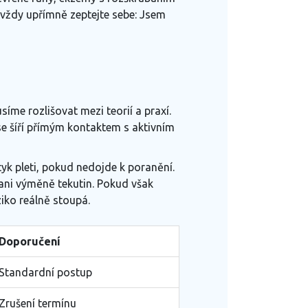
o vždy upřímně zeptejte sebe: Jsem
síme rozlišovat mezi teorií a praxí.
 se šíří přímým kontaktem s aktivním
yk pleti, pokud nedojde k poranění.
 ani výměně tekutin. Pokud však
iko reálně stoupá.
Doporučení
Standardní postup
Zrušení termínu