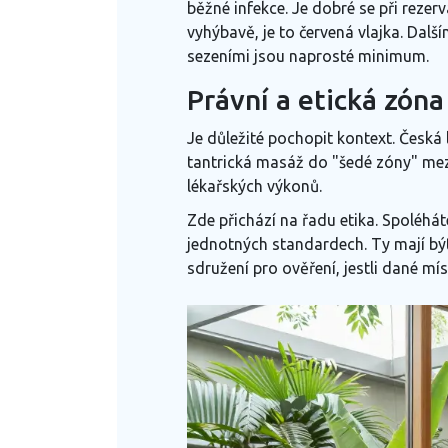
běžné infekce. Je dobré se při reze
vyhýbavě, je to červená vlajka. Dalš
sezeními jsou naprosté minimum.
Právní a etická zón
Je důležité pochopit kontext. Česká
tantrická masáž do "šedé zóny" mezi
lékařských výkonů.
Zde přichází na řadu etika. Spoléhá
jednotných standardech. Ty mají být
sdružení pro ověření, jestli dané mí