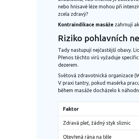
nebo hnisavé léze mohou při intenzi
zcela zdravý?
Kontraindikace masáže
zahrnují ak
Riziko pohlavních n
Tady nastupují nejčastější obavy. Lid
Přenos těchto virů vyžaduje specific
dezerem.
Světová zdravotnická organizace (WH
V praxi tantry, pokud masérka pracu
během masáže docházelo k náhodnému
Faktor
Zdravá pleť, žádný styk sliznic
Otevřená rána na těle