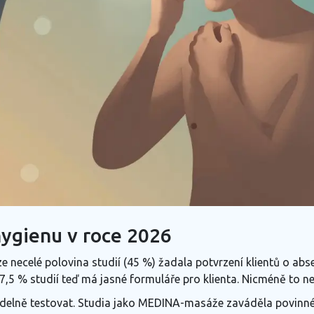
 hygienu v roce 2026
necelé polovina studií (45 %) žadala potvrzení klientů o absen
87,5 % studií teď má jasné formuláře pro klienta. Nicméně to ne
idelně testovat. Studia jako MEDINA-masáže zaváděla povinné 