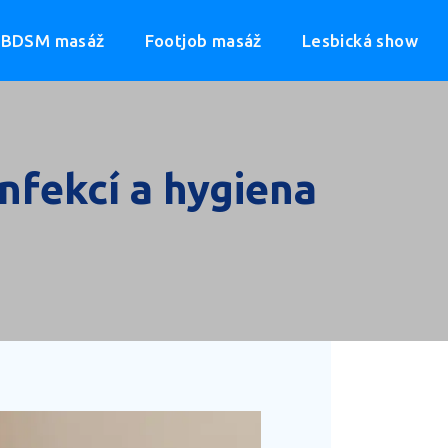
BDSM masáž
Footjob masáž
Lesbická show
infekcí a hygiena