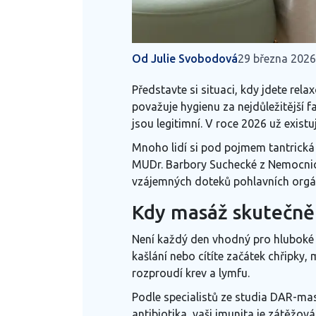
Od Julie Svobodová
29 března 2026
Představte si situaci, kdy jdete rel
považuje hygienu za nejdůležitější f
jsou legitimní. V roce 2026 už existu
Mnoho lidí si pod pojmem tantrická 
MUDr. Barbory Suchecké z Nemocnice 
vzájemných doteků pohlavních orgánů
Kdy masáž skutečně
Není každý den vhodný pro hluboké 
kašlání nebo cítíte začátek chřipky
rozproudí krev a lymfu.
Podle specialistů ze studia DAR-mas
antibiotika, vaši imunita je zátěžo