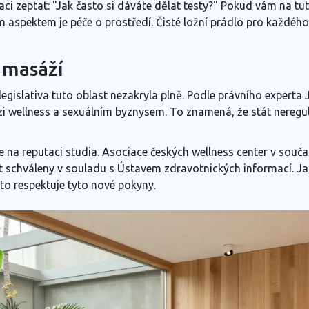
rvaci zeptat: "Jak často si dáváte dělat testy?" Pokud vám na
ím aspektem je péče o prostředí. Čisté ložní prádlo pro každéh
a masáží
 legislativa tuto oblast nezakryla plně. Podle právního expert
 wellness a sexuálním byznysem. To znamená, že stát nereguluj
te na reputaci studia. Asociace českých wellness center v souč
 schváleny v souladu s Ústavem zdravotnických informací. Jak
sto respektuje tyto nové pokyny.