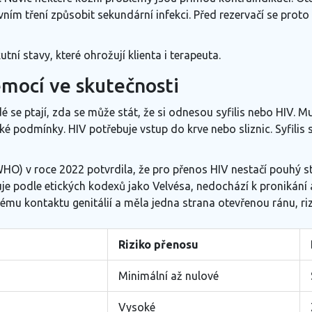
vním tření způsobit sekundární infekci. Před rezervačí se prot
utní stavy, které ohrožují klienta i terapeuta.
emocí ve skutečnosti
é se ptají, zda se může stát, že si odnesou syfilis nebo HIV. Mu
ké podmínky. HIV potřebuje vstup do krve nebo sliznic. Syfilis
O) v roce 2022 potvrdila, že pro přenos HIV nestačí pouhý st
je podle etických kodexů jako Velvésa, nedochází k pronikání
 kontaktu genitálií a měla jedna strana otevřenou ránu, riz
Riziko přenosu
Minimální až nulové
Vysoké