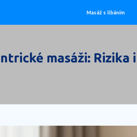
Masáž s líbáním
ntrické masáži: Rizika 