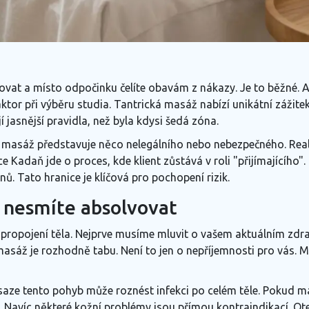
axovat a místo odpočinku čelíte obavám z nákazy. Je to běžné. A
aktor při výběru studia. Tantrická masáž nabízí unikátní zážit
jí jasnější pravidla, než byla kdysi šedá zóna.
masáž představuje něco nelegálního nebo nebezpečného. Realita
Kadaň jde o proces, kde klient zůstává v roli "přijímajícího".
. Tato hranice je klíčová pro pochopení rizik.
 nesmíte absolvovat
propojení těla. Nejprve musíme mluvit o vašem aktuálním zdr
, masáž je rozhodně tabu. Není to jen o nepříjemnosti pro vás
aze tento pohyb může roznést infekci po celém těle. Pokud má
vá. Navíc některé kožní problémy jsou přímou kontraindikací. O