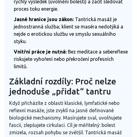
rychlý výsledek (uvolnění bolesti) a začít sledovat
proces toku energie.
Jasné hranice jsou zákon:
Tantrická masáž je
jednostranná služba; klient se maséra nedotýká a
nejde o erotickou službu ve smyslu sexuálního
styku.
Vnitřní práce je nutná:
Bez meditace a sebereflexe
riskujete vyhoření nebo překročení profesních
limitů.
Základní rozdíly: Proč nelze
jednoduše „přidat“ tantru
Když přicházíte z oblasti klasické, lymfatické nebo
reflexní masáže, jste zvyklí na jasně definované
biologické mechanismy. Masírujete sval, uvolňujete
fascii, zlepšujete cirkulaci. Cíl je měřitelný: bolest
zmizela, rozsah pohybu se zvětšil.
Tantrická masáž