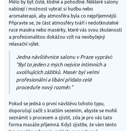
Mělo by být čisté, klidné a pohodlné. Některé salony
nabízejí i možnost vybrat si hudbu nebo
aromaterapii, aby atmosféra byla co nejpříjemnější.
Připravte se, že část atmosféry tváří i nedotknutelné
ruce maséra nebo masérky, které vás svou zkušeností
a profesionalitou dokážou vzít na neobyčejný
relaxační výlet.
Jedna návštěvnice salonu v Praze vypráví:
"Byl to jeden z mých nejvíce intimních a
uvolňujících zážitků. Masér byl velmi
profesionální a líbání přidalo celé
proceduře nový rozměr."
Pokud se jedná o první návštěvu tohoto typu,
doporučuji začít s kratším sezením, abyste se mohli
seznámit s procesem a zjistit, zda je pro vás tato
forma masáže příjemná. Když zjistíte, že vám tento