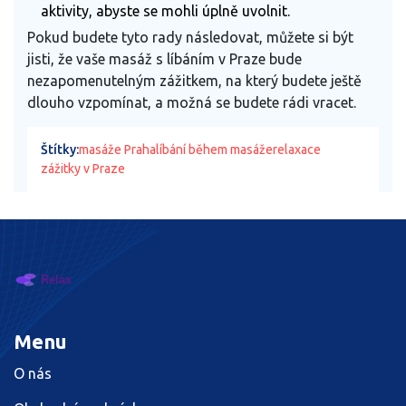
aktivity, abyste se mohli úplně uvolnit.
Pokud budete tyto rady následovat, můžete si být
jisti, že vaše masáž s líbáním v Praze bude
nezapomenutelným zážitkem, na který budete ještě
dlouho vzpomínat, a možná se budete rádi vracet.
Štítky:
masáže Praha
líbání během masáže
relaxace
zážitky v Praze
Menu
O nás