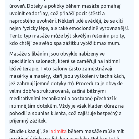
úroveň. Doteky a polibky během masáže pomáhají
uvolnit endorfiny, což přináší pocit štěstí a
naprostého uvolnění. Někteří lidé uvádějí, že se cítí
nejen fyzicky lépe, ale také emocionálně vyrovnanější.
Tento typ masáže může být skvělým řešením pro ty,
kdo chtějí ze svého spa zážitku vytěžit maximum.
Masáže s líbáním jsou obvykle nabízeny ve
speciálních salonech, které se zaměřují na intimní
léčivé terapie. Tyto salony často zaměstnávají
masérky a maséry, kteří jsou vyškoleni v technikách,
jež zahrnují jemné dotyky rtů. Procedura je obvykle
velmi dobře strukturovaná, začíná běžnými
meditativními technikami a postupně přechází k
intimnějším dotekům. Vždy je však kladen důraz na
pohodlí a souhlas klienta, což zajišťuje bezpečný a
příjemný zážitek.
Studie ukazují, že
intimita
během masáže může mít
pozitivní účinky na lidskou psychiku. Polibky totiž