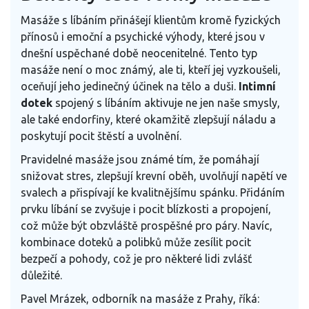
Masáže s líbáním přinášejí klientům kromě fyzických
přínosů i emoční a psychické výhody, které jsou v
dnešní uspěchané době neocenitelné. Tento typ
masáže není o moc známý, ale ti, kteří jej vyzkoušeli,
oceňují jeho jedinečný účinek na tělo a duši.
Intimní
dotek
spojený s líbáním aktivuje ne jen naše smysly,
ale také endorfiny, které okamžitě zlepšují náladu a
poskytují pocit štěstí a uvolnění.
Pravidelné masáže jsou známé tím, že pomáhají
snižovat stres, zlepšují krevní oběh, uvolňují napětí ve
svalech a přispívají ke kvalitnějšímu spánku. Přidáním
prvku líbání se zvyšuje i pocit blízkosti a propojení,
což může být obzvláště prospěšné pro páry. Navíc,
kombinace doteků a polibků může zesílit pocit
bezpečí a pohody, což je pro některé lidi zvlášť
důležité.
Pavel Mrázek, odborník na masáže z Prahy, říká: