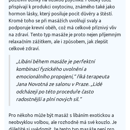
přispívají k produkci oxytocinu, známého také jako
hormon lásky, který posiluje pocit důvěry a štěstí.
Kromě toho se při masážích uvolňují svaly a
podporuje krevní oběh, což má celkově příznivý vliv
na zdraví. Tento typ masáže je proto nejen příjemným
relaxačním zážitkem, ale i způsobem, jak zlepšit
celkové zdraví.
„Líbání během masáže je perfektní
kombinací fyzického uvolnění a
emocionálního propojení,“ říká terapeuta
Jana Novotná ze salonu v Praze. „Lidé
odcházejí po této proceduře často
radostnější a plní nových sil.“
Pro někoho může být masáž s líbáním exotickou a
neobvyklou volbou, ale rozhodně má své kouzlo. Je
důležité si uvědomit, že tento typ masáže není pro