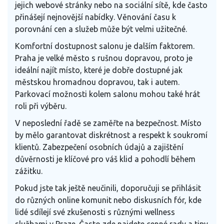
jejich webové stránky nebo na sociální sítě, kde často
přinášejí nejnovější nabídky. Věnování času k
porovnání cen a služeb může být velmi užitečné.
Komfortní dostupnost salonu je dalším faktorem.
Praha je velké město s rušnou dopravou, proto je
ideální najít místo, které je dobře dostupné jak
městskou hromadnou dopravou, tak i autem.
Parkovací možnosti kolem salonu mohou také hrát
roli při výběru.
V neposlední řadě se zaměřte na bezpečnost. Místo
by mělo garantovat diskrétnost a respekt k soukromí
klientů. Zabezpečení osobních údajů a zajištění
důvěrnosti je klíčové pro váš klid a pohodlí během
zážitku.
Pokud jste tak ještě neučinili, doporučuji se přihlásit
do různých online komunit nebo diskusních fór, kde
lidé sdílejí své zkušenosti s různými wellness
službami v Praze. Často zde najdete cenné rady a tipy