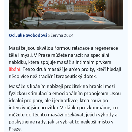
Od Julie Svobodová
5 června 2024
Masáže jsou skvělou formou relaxace a regenerace
těla i mysli. V Praze můžete narazit na speciální
nabídku, která spojuje masáž s intimním prvkem
líbání
. Tento druh masáží je určen pro ty, kteří hledají
něco více než tradiční terapeutický dotek.
Masáže s líbáním nabízejí prožitek na hranici mezi
fyzickou stimulací a emocionálním propojením. Jsou
ideální pro páry, ale i jednotlivce, kteří touží po
intenzivnějším prožitku. V článku prozkoumáme, co
můžete od těchto masáží očekávat, jejich výhody a
poskytneme rady, jak si vybrat to nejlepší místo v
Praze.