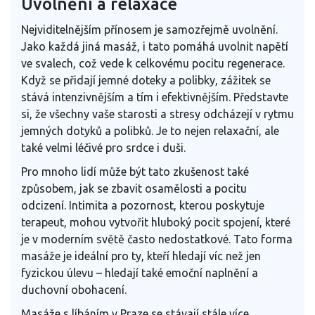
Uvolnění a relaxace
Nejviditelnějším přínosem je samozřejmě uvolnění.
Jako každá jiná masáž, i tato pomáhá uvolnit napětí
ve svalech, což vede k celkovému pocitu regenerace.
Když se přidají jemné doteky a polibky, zážitek se
stává intenzivnějším a tím i efektivnějším. Představte
si, že všechny vaše starosti a stresy odcházejí v rytmu
jemných dotyků a polibků. Je to nejen relaxační, ale
také velmi léčivé pro srdce i duši.
Pro mnoho lidí může být tato zkušenost také
způsobem, jak se zbavit osamělosti a pocitu
odcizení. Intimita a pozornost, kterou poskytuje
terapeut, mohou vytvořit hluboký pocit spojení, které
je v moderním světě často nedostatkové. Tato forma
masáže je ideální pro ty, kteří hledají víc než jen
fyzickou úlevu – hledají také emoční naplnění a
duchovní obohacení.
Masáže s líbáním v Praze se stávají stále více