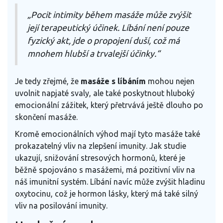
„Pocit intimity během masáže může zvýšit
její terapeutický účinek. Líbání není pouze
fyzický akt, jde o propojení duší, což má
mnohem hlubší a trvalejší účinky.“
Je tedy zřejmé, že
masáže s líbáním
mohou nejen
uvolnit napjaté svaly, ale také poskytnout hluboký
emocionální zážitek, který přetrvává ještě dlouho po
skončení masáže.
Kromě emocionálních výhod mají tyto masáže také
prokazatelný vliv na zlepšení imunity. Jak studie
ukazují, snižování stresových hormonů, které je
běžně spojováno s masážemi, má pozitivní vliv na
náš imunitní systém. Líbání navíc může zvýšit hladinu
oxytocinu, což je hormon lásky, který má také silný
vliv na posilování imunity.