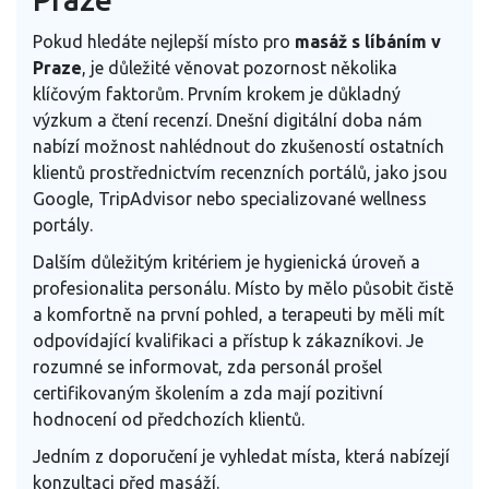
Pokud hledáte nejlepší místo pro
masáž s líbáním v
Praze
, je důležité věnovat pozornost několika
klíčovým faktorům. Prvním krokem je důkladný
výzkum a čtení recenzí. Dnešní digitální doba nám
nabízí možnost nahlédnout do zkušeností ostatních
klientů prostřednictvím recenzních portálů, jako jsou
Google, TripAdvisor nebo specializované wellness
portály.
Dalším důležitým kritériem je hygienická úroveň a
profesionalita personálu. Místo by mělo působit čistě
a komfortně na první pohled, a terapeuti by měli mít
odpovídající kvalifikaci a přístup k zákazníkovi. Je
rozumné se informovat, zda personál prošel
certifikovaným školením a zda mají pozitivní
hodnocení od předchozích klientů.
Jedním z doporučení je vyhledat místa, která nabízejí
konzultaci před masáží.