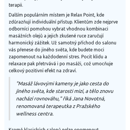
terapii.
Dalším populárním místem je Relax Point, kde
zdůrazňují individuální přístup. Klientům zde nejprve
odborníci pomohou vybrat vhodnou kombinaci
masážních olejů a jejich zkušené ruce zaručují
harmonický zážitek. Už samotný příchod do salonu
vás přenese do jiného světa, kde budete moci
zapomenout na každodenní stres. Pocit klidu a
relaxace pak přetrvává i po masáži, což umocňuje
celkový pozitivní efekt na zdraví.
"Masáž lávovými kameny je jako cesta do
jiného světa, kde starosti mizí, a tělo znovu
nachází rovnováhu," říká Jana Novotná,
renomovaná terapeutka z Pražského
wellness centra.
Kromě klasických salonů nelze opomenout