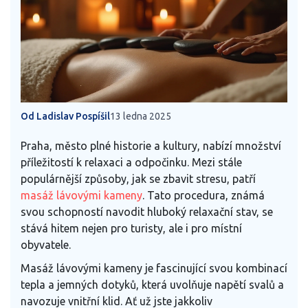
Od Ladislav Pospíšil
13 ledna 2025
Praha, město plné historie a kultury, nabízí množství
příležitostí k relaxaci a odpočinku. Mezi stále
populárnější způsoby, jak se zbavit stresu, patří
masáž lávovými kameny
. Tato procedura, známá
svou schopností navodit hluboký relaxační stav, se
stává hitem nejen pro turisty, ale i pro místní
obyvatele.
Masáž lávovými kameny je fascinující svou kombinací
tepla a jemných dotyků, která uvolňuje napětí svalů a
navozuje vnitřní klid. Ať už jste jakkoliv