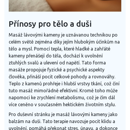
Přínosy pro tělo a duši
Masáž lávovými kameny je uznávanou technikou po
celém světě zejména díky jejím hlubokým účinkům na
tělo a mysl. Pomocí tepla, které hladké a zahřáté
kameny přenášejí do těla, dochází k uvolnění
ztuhlých svalů a ulevení od napětí. Tato forma
masáže propojuje fyzické a psychické aspekty
člověka, přináší pocit celkové pohody a rovnováhy.
Teplo z kamenů prohřeje i hlubší vrstvy tkání, což činí
tuto masáž mimořádně efektivní. Kromě toho může
napomoci ke zrychlení metabolismu, což je čím dál
více ceněno v současném hektickém životním stylu.
Pro duševní stránku je masáž lávovými kameny jako
balzám na duši. Tato terapie navozuje pocit klidu a
uvolnění, pomáhá překonat stres, únavu, a dokonce