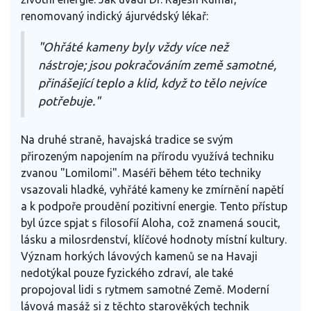
renomovaný indický ájurvédský lékař:
"Ohřáté kameny byly vždy více než
nástroje; jsou pokračováním země samotné,
přinášející teplo a klid, když to tělo nejvíce
potřebuje."
Na druhé straně, havajská tradice se svým
přirozeným napojením na přírodu využívá techniku
zvanou "Lomilomi". Maséři během této techniky
vsazovali hladké, vyhřáté kameny ke zmírnění napětí
a k podpoře proudění pozitivní energie. Tento přístup
byl úzce spjat s filosofií Aloha, což znamená soucit,
lásku a milosrdenství, klíčové hodnoty místní kultury.
Význam horkých lávových kamenů se na Havaji
nedotýkal pouze fyzického zdraví, ale také
propojoval lidi s rytmem samotné Země. Moderní
lávová masáž si z těchto starověkých technik