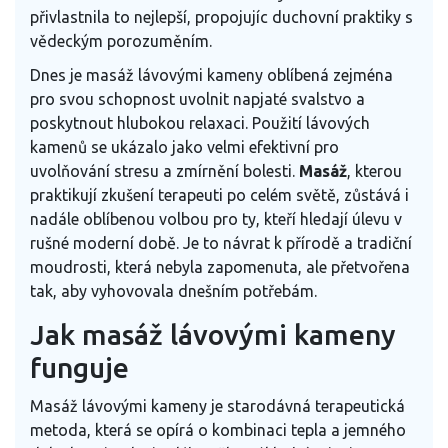
přivlastnila to nejlepší, propojujíc duchovní praktiky s
vědeckým porozuměním.
Dnes je masáž lávovými kameny oblíbená zejména
pro svou schopnost uvolnit napjaté svalstvo a
poskytnout hlubokou relaxaci. Použití lávových
kamenů se ukázalo jako velmi efektivní pro
uvolňování stresu a zmírnění bolesti.
Masáž
, kterou
praktikují zkušení terapeuti po celém světě, zůstává i
nadále oblíbenou volbou pro ty, kteří hledají úlevu v
rušné moderní době. Je to návrat k přírodě a tradiční
moudrosti, která nebyla zapomenuta, ale přetvořena
tak, aby vyhovovala dnešním potřebám.
Jak masáž lávovými kameny
funguje
Masáž lávovými kameny je starodávná terapeutická
metoda, která se opírá o kombinaci tepla a jemného