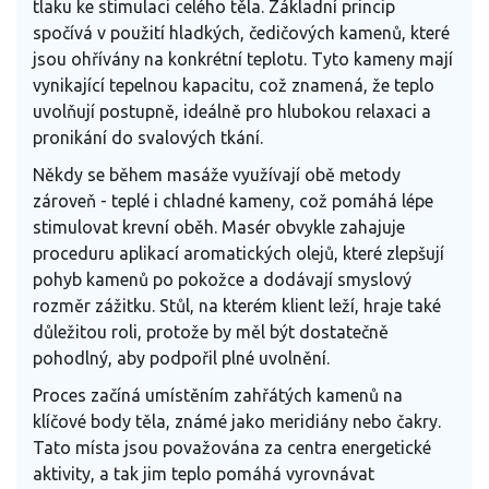
tlaku ke stimulaci celého těla. Základní princip
spočívá v použití hladkých, čedičových kamenů, které
jsou ohřívány na konkrétní teplotu. Tyto kameny mají
vynikající tepelnou kapacitu, což znamená, že teplo
uvolňují postupně, ideálně pro hlubokou relaxaci a
pronikání do svalových tkání.
Někdy se během masáže využívají obě metody
zároveň - teplé i chladné kameny, což pomáhá lépe
stimulovat krevní oběh. Masér obvykle zahajuje
proceduru aplikací aromatických olejů, které zlepšují
pohyb kamenů po pokožce a dodávají smyslový
rozměr zážitku. Stůl, na kterém klient leží, hraje také
důležitou roli, protože by měl být dostatečně
pohodlný, aby podpořil plné uvolnění.
Proces začíná umístěním zahřátých kamenů na
klíčové body těla, známé jako meridiány nebo čakry.
Tato místa jsou považována za centra energetické
aktivity, a tak jim teplo pomáhá vyrovnávat