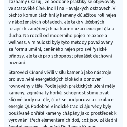
záznamy ukazují, že podobné praktiky se objevovaly
ve starověké Číně, Indii i na Havajských ostrovech. V
těchto komunitách hrály kameny důležitou roli nejen
v náboženských obřadech, ale také v léčebných
terapiích zaměřených na harmonizaci energie těla a
ducha. Na rozdíl od moderního pojetí relaxace a
wellness, v minulosti byly tyto metody považovány
za formu umění, ceněného nejen pro své fyzické
přínosy, ale také pro schopnost přenášet duchovní
poznání.
Starověcí Číňané věřili v sílu kamenů jako nástroje
pro uvolnění energetických blokád a obnovení
rovnováhy v těle. Podle jejich praktických učení měly
kameny, zejména ty horké, schopnost stimulovat
klíčové body na těle, čímž se podporovala cirkulace
energie QI. Podobně v indické tradici ájurvédy byly
používané ohřáté kameny chápány jako prostředek k
vyrovnání třech elementárních doš, což jsou základní
životní energie. Jak uvádí Dr. Rajesh Kumar,