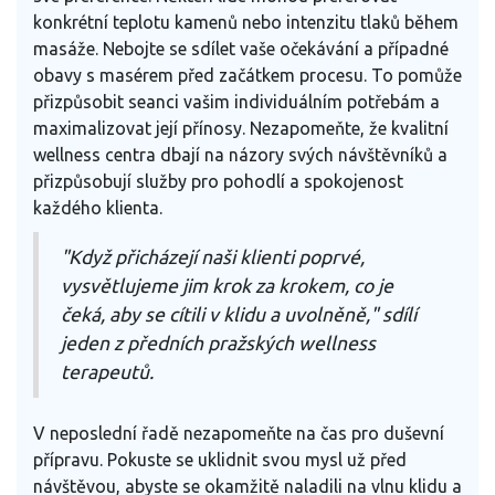
konkrétní teplotu kamenů nebo intenzitu tlaků během
masáže. Nebojte se sdílet vaše očekávání a případné
obavy s masérem před začátkem procesu. To pomůže
přizpůsobit seanci vašim individuálním potřebám a
maximalizovat její přínosy. Nezapomeňte, že kvalitní
wellness centra dbají na názory svých návštěvníků a
přizpůsobují služby pro pohodlí a spokojenost
každého klienta.
"Když přicházejí naši klienti poprvé,
vysvětlujeme jim krok za krokem, co je
čeká, aby se cítili v klidu a uvolněně," sdílí
jeden z předních pražských wellness
terapeutů.
V neposlední řadě nezapomeňte na čas pro duševní
přípravu. Pokuste se uklidnit svou mysl už před
návštěvou, abyste se okamžitě naladili na vlnu klidu a