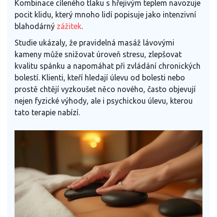
Kombinace cíleného tlaku s hřejivým teplem navozuje
pocit klidu, který mnoho lidí popisuje jako intenzivní
blahodárný
zážitek
.
Studie ukázaly, že pravidelná masáž lávovými
kameny může snižovat úroveň stresu, zlepšovat
kvalitu spánku a napomáhat při zvládání chronických
bolestí. Klienti, kteří hledají úlevu od bolesti nebo
prostě chtějí vyzkoušet něco nového, často objevují
nejen fyzické výhody, ale i psychickou úlevu, kterou
tato terapie nabízí.