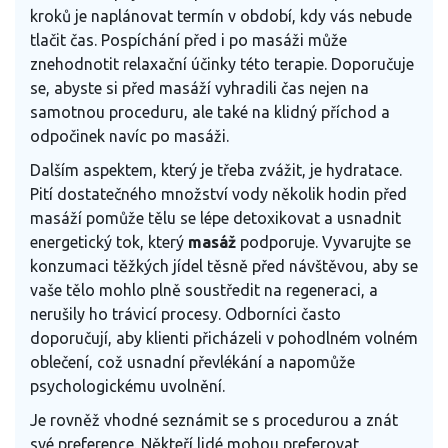
kroků je naplánovat termín v období, kdy vás nebude
tlačit čas. Pospíchání před i po masáži může
znehodnotit relaxační účinky této terapie. Doporučuje
se, abyste si před masáží vyhradili čas nejen na
samotnou proceduru, ale také na klidný příchod a
odpočinek navíc po masáži.
Dalším aspektem, který je třeba zvážit, je hydratace.
Pití dostatečného množství vody několik hodin před
masáží pomůže tělu se lépe detoxikovat a usnadnit
energetický tok, který
masáž
podporuje. Vyvarujte se
konzumaci těžkých jídel těsně před návštěvou, aby se
vaše tělo mohlo plně soustředit na regeneraci, a
nerušily ho trávicí procesy. Odborníci často
doporučují, aby klienti přicházeli v pohodlném volném
oblečení, což usnadní převlékání a napomůže
psychologickému uvolnění.
Je rovněž vhodné seznámit se s procedurou a znát
své preference. Někteří lidé mohou preferovat