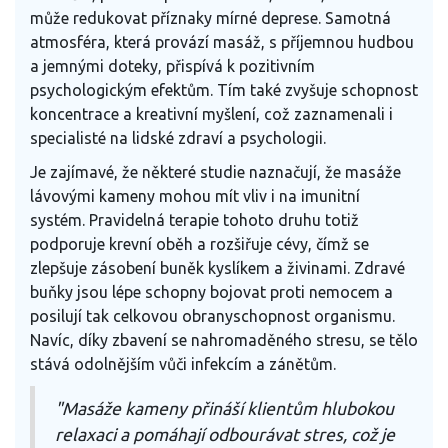
může redukovat příznaky mírné deprese. Samotná
atmosféra, která provází masáž, s příjemnou hudbou
a jemnými doteky, přispívá k pozitivním
psychologickým efektům. Tím také zvyšuje schopnost
koncentrace a kreativní myšlení, což zaznamenali i
specialisté na lidské zdraví a psychologii.
Je zajímavé, že některé studie naznačují, že masáže
lávovými kameny mohou mít vliv i na imunitní
systém. Pravidelná terapie tohoto druhu totiž
podporuje krevní oběh a rozšiřuje cévy, čímž se
zlepšuje zásobení buněk kyslíkem a živinami. Zdravé
buňky jsou lépe schopny bojovat proti nemocem a
posilují tak celkovou obranyschopnost organismu.
Navíc, díky zbavení se nahromaděného stresu, se tělo
stává odolnějším vůči infekcím a zánětům.
"Masáže kameny přináší klientům hlubokou
relaxaci a pomáhají odbourávat stres, což je