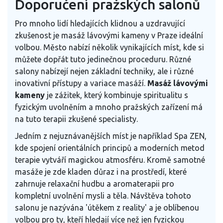
Doporučení pražských salonů
Pro mnoho lidí hledajících klidnou a uzdravující
zkušenost je masáž lávovými kameny v Praze ideální
volbou. Město nabízí několik vynikajících míst, kde si
můžete dopřát tuto jedinečnou proceduru. Různé
salony nabízejí nejen základní techniky, ale i různé
inovativní přístupy a variace masáží.
Masáž lávovými
kameny
je zážitek, který kombinuje spiritualitu s
fyzickým uvolněním a mnoho pražských zařízení má
na tuto terapii zkušené specialisty.
Jedním z nejuznávanějších míst je například Spa ZEN,
kde spojení orientálních principů a moderních metod
terapie vytváří magickou atmosféru. Kromě samotné
masáže je zde kladen důraz i na prostředí, které
zahrnuje relaxační hudbu a aromaterapii pro
kompletní uvolnění mysli a těla. Návštěva tohoto
salonu je nazývána 'útěkem z reality' a je oblíbenou
volbou pro ty, kteří hledají více než jen fyzickou