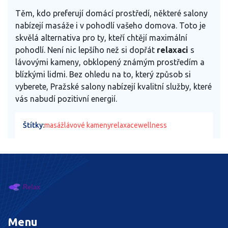
Těm, kdo preferují domácí prostředí, některé salony
nabízejí masáže i v pohodlí vašeho domova. Toto je
skvělá alternativa pro ty, kteří chtějí maximální
pohodlí. Není nic lepšího než si dopřát
relaxaci
s
lávovými kameny, obklopený známým prostředím a
blízkými lidmi. Bez ohledu na to, který způsob si
vyberete, Pražské salony nabízejí kvalitní služby, které
vás nabudí pozitivní energií.
Štítky:
masáž
lávové kameny
relaxace
wellness
Menu