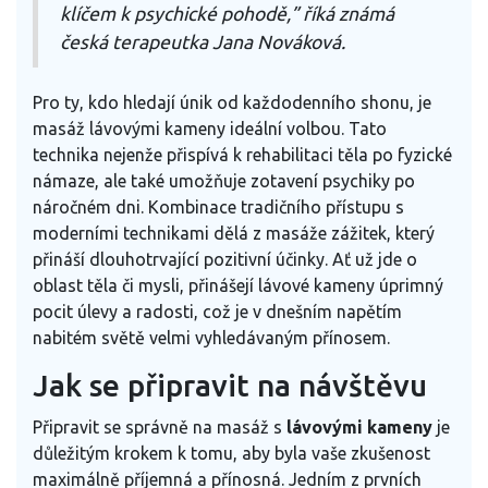
klíčem k psychické pohodě,” říká známá
česká terapeutka Jana Nováková.
Pro ty, kdo hledají únik od každodenního shonu, je
masáž lávovými kameny ideální volbou. Tato
technika nejenže přispívá k rehabilitaci těla po fyzické
námaze, ale také umožňuje zotavení psychiky po
náročném dni. Kombinace tradičního přístupu s
moderními technikami dělá z masáže zážitek, který
přináší dlouhotrvající pozitivní účinky. Ať už jde o
oblast těla či mysli, přinášejí lávové kameny úprimný
pocit úlevy a radosti, což je v dnešním napětím
nabitém světě velmi vyhledávaným přínosem.
Jak se připravit na návštěvu
Připravit se správně na masáž s
lávovými kameny
je
důležitým krokem k tomu, aby byla vaše zkušenost
maximálně příjemná a přínosná. Jedním z prvních