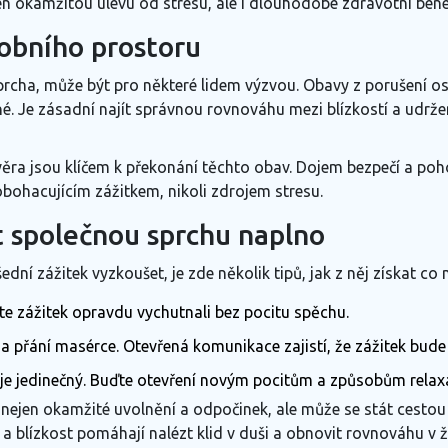
jen okamžitou úlevu od stresu, ale i dlouhodobé zdravotní bene
sobního prostoru
 sprcha, může být pro některé lidem výzvou. Obavy z porušení 
. Je zásadní najít správnou rovnováhu mezi blízkostí a udrže
ra jsou klíčem k překonání těchto obav. Dojem bezpečí a poho
bohacujícím zážitkem, nikoli zdrojem stresu.
žít společnou sprchu naplno
ní zážitek vyzkoušet, je zde několik tipů, jak z něj získat co n
te zážitek opravdu vychutnali bez pocitu spěchu.
e a přání masérce. Otevřená komunikace zajistí, že zážitek bu
 je jedinečný. Buďte otevření novým pocitům a způsobům relax
nejen okamžité uvolnění a odpočinek, ale může se stát cestou
e a blízkost pomáhají nalézt klid v duši a obnovit rovnováhu v 