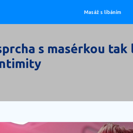
Masáž s líbáním
sprcha s masérkou tak 
intimity