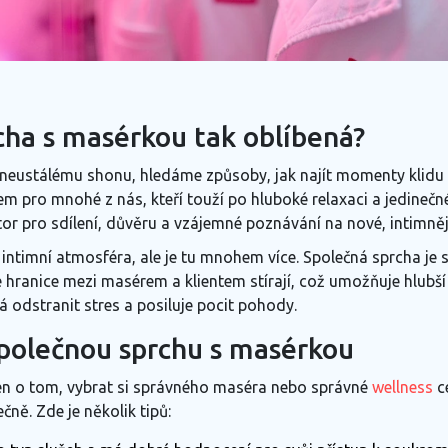
cha s masérkou tak oblíbená?
a neustálému shonu, hledáme způsoby, jak najít momenty klidu
m pro mnohé z nás, kteří touží po hluboké relaxaci a jedinečn
tor pro sdílení, důvěru a vzájemné poznávání na nové, intimněj
a intimní atmosféra, ale je tu mnohem více. Společná sprcha je
 hranice mezi masérem a klientem stírají, což umožňuje hlubší 
 odstranit stres a posiluje pocit pohody.
 společnou sprchu s masérkou
jen o tom, vybrat si správného maséra nebo správné
wellness
ce
čně. Zde je několik tipů: