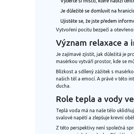
Vyberte si místo, které nabízí te
Je důležité se domluvit na hranic
Ujistěte se, že jste předem infor
Vytvoření pocitu bezpečí a otevřeno
Význam relaxace a 
Je zajímavé zjistit, jak důležitá je 
masérkou vytváří prostor, kde se mů
Blízkost a sdílený zážitek s masérk
našich těl a emocí. A právě v této i
ducha.
Role tepla a vody ve
Teplá voda má na naše tělo uklidňuj
svalové napětí a zlepšuje krevní ob
Z této perspektivy není společná sp