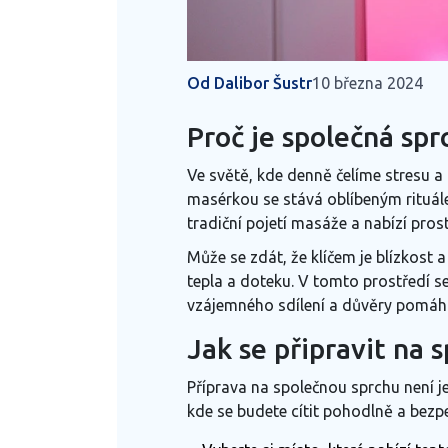
Od Dalibor Šustr
10 března 2024
Proč je společná spr
Ve světě, kde denně čelíme stresu 
masérkou se stává oblíbeným rituále
tradiční pojetí masáže a nabízí pros
Může se zdát, že klíčem je blízkost 
tepla a doteku. V tomto prostředí se
vzájemného sdílení a důvěry pomáhá
Jak se připravit na
Příprava na společnou sprchu není 
kde se budete cítit pohodlně a bezpe