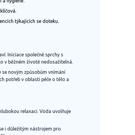
í a hygieně.
klíčová.
ncích týkajících se doteku.
aví. Iniciace společné sprchy s
sto v běžném životě nedosažitelná.
ráme se novým způsobům vnímání
ch potřeb v oblasti péče o tělo a
 hlubokou relaxaci. Voda uvolňuje
se i důležitým nástrojem pro