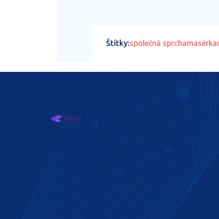
Štítky:
společná sprcha
masérka