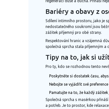
regeneraci duše a ducha. Přináší ne
Bariéry a obavy z o
Sdílení intimního prostoru, jako je
nedostatečného soukromí jsou běžné
zážitek příjemný pro obě strany.
Respektování hranic a vzájemná důvě
společná sprcha stala příjemným a o
Tipy na to, jak si u
Pro ty, kdo se rozhodnou tento nevšed
Poskytněte si dostatek času, abys
Nebojte se vyjádřit své preferenc
Pamatujte na to, že každý zážitek
Společná sprcha s masérkou přináší 
a potřeb. Je to prostor, kde relaxac