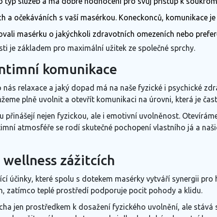
nto typ služeb a má dobré hodnocení pro svůj přístup k soukrom
ích a očekáváních s vaší masérkou. Koneckonců, komunikace je 
movali masérku o jakýchkoli zdravotních omezeních nebo prefere
sti je základem pro maximální užitek ze společné sprchy.
intimní komunikace
pro nás relaxace a jaký dopad má na naše fyzické i psychické zdr
žeme plně uvolnit a otevřít komunikaci na úrovni, která je ča
ou přinášejí nejen fyzickou, ale i emotivní uvolněnost. Oteví
ntimní atmosféře se rodí skutečné pochopení vlastního já a naši
 wellness zážitcích
ící účinky, které spolu s dotekem masérky vytváří synergii pro
ěh, zatímco teplé prostředí podporuje pocit pohody a klidu.
rcha jen prostředkem k dosažení fyzického uvolnění, ale stává 