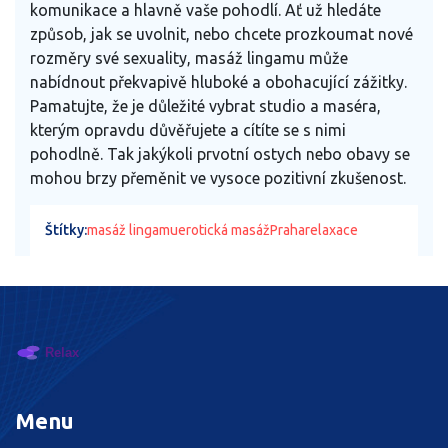
komunikace a hlavně vaše pohodlí. Ať už hledáte
způsob, jak se uvolnit, nebo chcete prozkoumat nové
rozměry své sexuality, masáž lingamu může
nabídnout překvapivě hluboké a obohacující zážitky.
Pamatujte, že je důležité vybrat studio a maséra,
kterým opravdu důvěřujete a cítíte se s nimi
pohodlně. Tak jakýkoli prvotní ostych nebo obavy se
mohou brzy přeměnit ve vysoce pozitivní zkušenost.
Štítky:
masáž lingamu
erotická masáž
Praha
relaxace
Menu