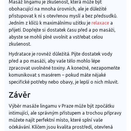
Masáž lingamu je zkušenost, která může být
obohacující na mnoha úrovních, ale je důležité
přistupovat k ní s otevřenou myslí a bez předsudků.
Jedním z klíčů k maximálnímu užitku je
relaxace
a
přijetí. Dopřejte si dostatek času před a po masáži,
abyste se mohli plně uvolnit a vstřebat celou
zkušenost.
Hydratace je rovněž důležitá. Pijte dostatek vody
před a po masáži, aby vaše tělo mohlo lépe
zpracovat uvolněné toxiny. A konečně, nezapomeňte
komunikovat s masérem – pokud máte nějaké
specifické potřeby nebo obavy, je lepší o nich mluvit.
Závěr
Výběr masáže lingamu v Praze může být zpočátku
intimující, ale správným přístupem a trochou přípravy
můžete najít perfektní místo, které splní vaše
očekávání. Klíčem jsou kvalita prostředí, otevřená