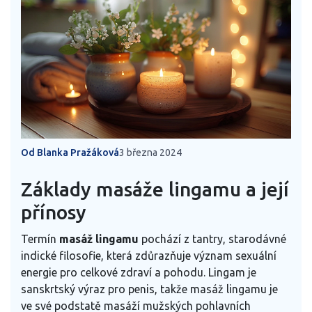
Od Blanka Pražáková
3 března 2024
Základy masáže lingamu a její
přínosy
Termín
masáž lingamu
pochází z tantry, starodávné
indické filosofie, která zdůrazňuje význam sexuální
energie pro celkové zdraví a pohodu. Lingam je
sanskrtský výraz pro penis, takže masáž lingamu je
ve své podstatě masáží mužských pohlavních