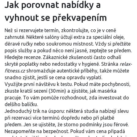
Jak porovnat nabídky a
vyhnout se překvapením
Než si rezervujete termín, zkontrolujte, co je v ceně
zahrnuté. Některé salóny účtují extra za speciální oleje,
děravé ručky nebo soukromou místnost. Vždy si přečtěte
popis služby a pokud něco není jasné, zeptejte se předem.
Hledejte recenze. Zákaznické zkušenosti často odhalí
skryté poplatky nebo nedostatky v hygieně. Stránka
relax-
fitness.cz
shromažďuje autentické příběhy, takže můžete
snadno zjistit, jestli se cena opravdu vyplatí.
Využijte první návštěvu k testu. Pokud máte pochybnosti,
zkuste kratší sezení (30 min) a zjistěte, jak masérka
pracuje. To vám pomůže rozhodnout, zda investovat do
delšího balíčku.
Jednoduchý trik na úsporu: některá studia nabízejí slevu
při rezervaci více termínů dopředu nebo při platbě
předem. Jen se ujistěte, že storno podmínky jsou férové.
Nezapomeňte na bezpečnost. Pokud vám cena připadá