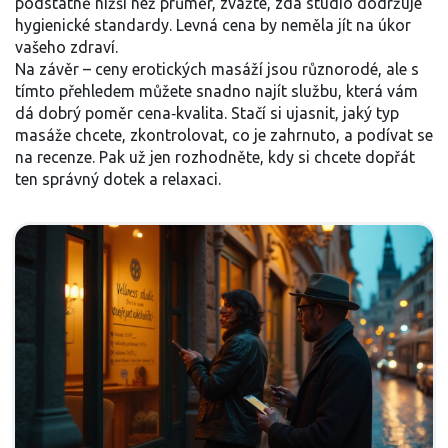
podstatně nižší než průměr, zvažte, zda studio dodržuje
hygienické standardy. Levná cena by neměla jít na úkor
vašeho zdraví.
Na závěr – ceny erotických masáží jsou různorodé, ale s
tímto přehledem můžete snadno najít službu, která vám
dá dobrý poměr cena‑kvalita. Stačí si ujasnit, jaký typ
masáže chcete, zkontrolovat, co je zahrnuto, a podívat se
na recenze. Pak už jen rozhodněte, kdy si chcete dopřát
ten správný dotek a relaxaci.