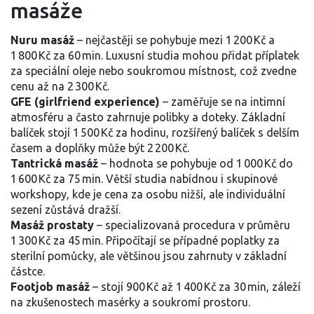
masáže
Nuru masáž
– nejčastěji se pohybuje mezi 1 200 Kč a
1 800 Kč za 60 min. Luxusní studia mohou přidat příplatek
za speciální oleje nebo soukromou místnost, což zvedne
cenu až na 2 300 Kč.
GFE (girlfriend experience)
– zaměřuje se na intimní
atmosféru a často zahrnuje polibky a doteky. Základní
balíček stojí 1 500 Kč za hodinu, rozšířený balíček s delším
časem a doplňky může být 2 200 Kč.
Tantrická masáž
– hodnota se pohybuje od 1 000 Kč do
1 600 Kč za 75 min. Větší studia nabídnou i skupinové
workshopy, kde je cena za osobu nižší, ale individuální
sezení zůstává dražší.
Masáž prostaty
– specializovaná procedura v průměru
1 300 Kč za 45 min. Připočítají se případné poplatky za
sterilní pomůcky, ale většinou jsou zahrnuty v základní
částce.
Footjob masáž
– stojí 900 Kč až 1 400 Kč za 30 min, záleží
na zkušenostech masérky a soukromí prostoru.