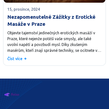
15, prosince, 2024
Nezapomenutelné Zážitky z Erotické
Masáže v Praze
Objevte tajemství jedinečných erotických masáží v
Praze, které nejenže potěší vaše smysly, ale také
uvolní napětí a povzbudí mysl. Díky zkušeným
masérům, kteří znají správné techniky, se ocitnete v
příjemné atmosféře, která je přesně tím, co
Číst více
potřebujete k plnému zrelaxování. Tento článek vás
provede různými typy masáží, jaké jsou jejich benefity
a jak si vybrat tu nejlepší službu pro vás.