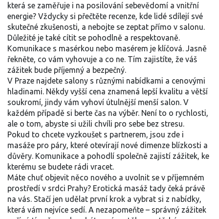
která se zaměřuje i na posilování sebevědomí a vnitřní
energie? Vždycky si přečtěte recenze, kde lidé sdílejí své
skutečné zkušenosti, a nebojte se zeptat přímo v salonu.
Důležité je také cítit se pohodlně a respektovaně.
Komunikace s masérkou nebo masérem je klíčová. Jasně
řekněte, co vám vyhovuje a co ne. Tím zajistíte, že váš
zážitek bude příjemný a bezpečný.
V Praze najdete salony s různými nabídkami a cenovými
hladinami. Někdy vyšší cena znamená lepší kvalitu a větší
soukromí, jindy vám vyhoví útulnější menší salon. V
každém případě si berte čas na výběr. Není to o rychlosti,
ale o tom, abyste si užili chvíli pro sebe bez stresu.
Pokud to chcete vyzkoušet s partnerem, jsou zde i
masáže pro páry, které otevírají nové dimenze blízkosti a
důvěry. Komunikace a pohodlí společně zajistí zážitek, ke
kterému se budete rádi vracet.
Máte chuť objevit něco nového a uvolnit se v příjemném
prostředí v srdci Prahy? Erotická masáž tady čeká právě
na vás. Stačí jen udělat první krok a vybrat si z nabídky,
která vám nejvíce sedí. A nezapomeňte – správný zážitek