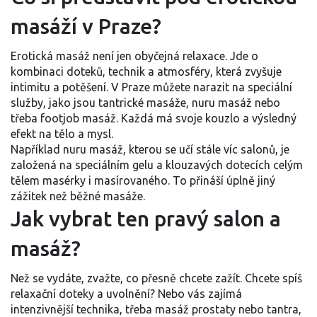
masáží v Praze?
Erotická masáž není jen obyčejná relaxace. Jde o
kombinaci doteků, technik a atmosféry, která zvyšuje
intimitu a potěšení. V Praze můžete narazit na speciální
služby, jako jsou tantrické masáže, nuru masáž nebo
třeba footjob masáž. Každá má svoje kouzlo a výsledný
efekt na tělo a mysl.
Například nuru masáž, kterou se učí stále víc salonů, je
založená na speciálním gelu a klouzavých dotecích celým
tělem masérky i masírovaného. To přináší úplně jiný
zážitek než běžné masáže.
Jak vybrat ten pravý salon a
masáž?
Než se vydáte, zvažte, co přesně chcete zažít. Chcete spíš
relaxační doteky a uvolnění? Nebo vás zajímá
intenzivnější technika, třeba masáž prostaty nebo tantra,