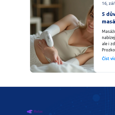
16, zář
5 dův
masá
stroj
Masážn
nabízej
ale i z
Prozko
byste j
Číst v
mohou z
a celk
článek
tipy a 
použív