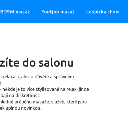
BDSM masáž
Footjob masáž
Lesbická show
zíte do salonu
o relaxaci, ale i o důvěře a správném
o.
někde je to více stylizované na relax, jinde
dbají na diskrétnost.
ohledně průběhu masáže, služeb, které jsou
itek úplnou novinkou.