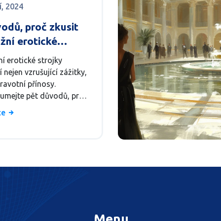
í, 2024
odů, proč zkusit
žní erotické
ky
í erotické strojky
í nejen vzrušující zážitky,
dravotní přínosy.
umejte pět důvodů, proč
e měli vyzkoušet a jak
íce
lepšit váš intimní život
ovou pohodu. Tento
 vám poskytne užitečné
zajímavé fakty o
ání těchto produktů.
Menu