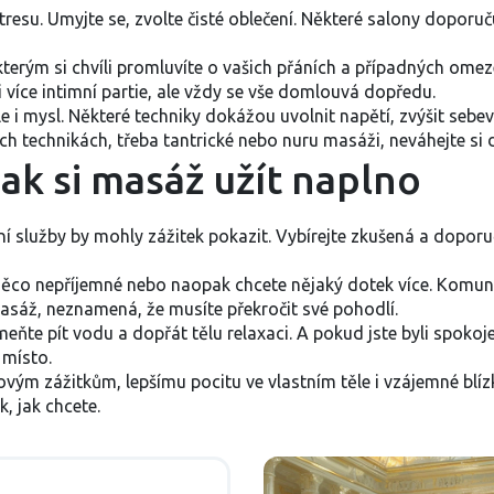
stresu. Umyjte se, zvolte čisté oblečení. Některé salony doporu
terým si chvíli promluvíte o vašich přáních a případných omez
více intimní partie, ale vždy se vše domlouvá dopředu.
le i mysl. Některé techniky dokážou uvolnit napětí, zvýšit sebe
 technikách, třeba tantrické nebo nuru masáži, neváhejte si det
ak si masáž užít naplno
ní služby by mohly zážitek pokazit. Vybírejte zkušená a doporuč
něco nepříjemné nebo naopak chcete nějaký dotek více. Komunik
 masáž, neznamená, že musíte překročit své pohodlí.
meňte pít vodu a dopřát tělu relaxaci. A pokud jste byli spokoj
 místo.
m zážitkům, lepšímu pocitu ve vlastním těle i vzájemné blízkos
k, jak chcete.