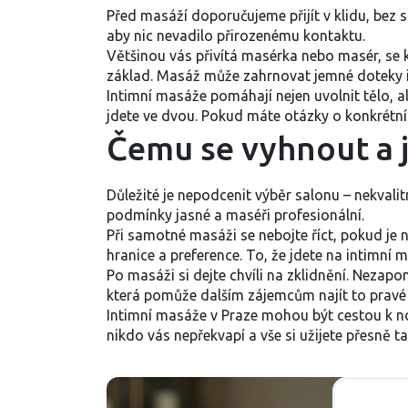
Před masáží doporučujeme přijít v klidu, bez 
aby nic nevadilo přirozenému kontaktu.
Většinou vás přivítá masérka nebo masér, se k
základ. Masáž může zahrnovat jemné doteky i 
Intimní masáže pomáhají nejen uvolnit tělo, a
jdete ve dvou. Pokud máte otázky o konkrétních
Čemu se vyhnout a j
Důležité je nepodcenit výběr salonu – nekvalit
podmínky jasné a maséři profesionální.
Při samotné masáži se nebojte říct, pokud je 
hranice a preference. To, že jdete na intimní
Po masáži si dejte chvíli na zklidnění. Nezapo
která pomůže dalším zájemcům najít to pravé
Intimní masáže v Praze mohou být cestou k nový
nikdo vás nepřekvapí a vše si užijete přesně ta