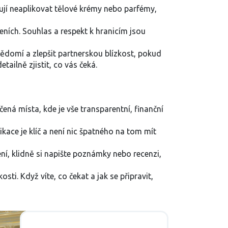
čují neaplikovat tělové krémy nebo parfémy,
eních. Souhlas a respekt k hranicím jsou
vědomí a zlepšit partnerskou blízkost, pokud
ailně zjistit, co vás čeká.
ená místa, kde je vše transparentní, finanční
ace je klíč a není nic špatného na tom mít
ení, klidně si napište poznámky nebo recenzi,
ti. Když víte, co čekat a jak se připravit,