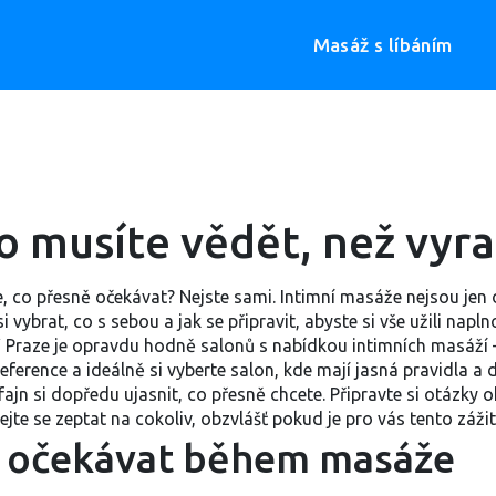
Masáž s líbáním
o musíte vědět, než vyra
te, co přesně očekávat? Nejste sami. Intimní masáže nejsou jen 
 vybrat, co s sebou a jak se připravit, abyste si vše užili napln
 V Praze je opravdu hodně salonů s nabídkou intimních masáží – 
reference a ideálně si vyberte salon, kde mají jasná pravidla a 
ajn si dopředu ujasnit, co přesně chcete. Připravte si otázky 
ejte se zeptat na cokoliv, obzvlášť pokud je pro vás tento záž
co očekávat během masáže