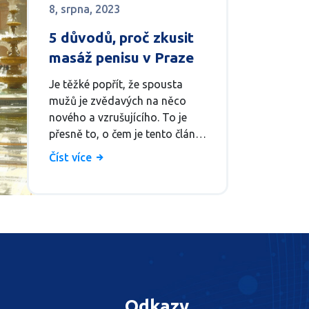
8, srpna, 2023
5 důvodů, proč zkusit
masáž penisu v Praze
Je těžké popřít, že spousta
mužů je zvědavých na něco
nového a vzrušujícího. To je
přesně to, o čem je tento článek
- představuje 5 hlavních
Číst více
důvodů, proč zkusit masáž
penisu v Praze. Budu vám
sdělovat své dojmy a
zkušenosti, a doufám, že to
pomůže ukázat, že tato forma
relaxace se dá vychutnat
stoprocentně. No tak co si
myslíte, nechal byste se
namasírovat pod rukama
Odkazy