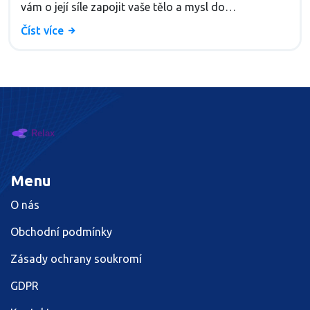
vám o její síle zapojit vaše tělo a mysl do
harmonického procesu, který vyvolává nové nápady a
Číst více
inspiraci. Nakonec se podíváme na to, jak si může
taková zkušenost vylepšit i každodenní život.
Připravte se na cestu plnou tance, doteků a kreativity.
Menu
O nás
Obchodní podmínky
Zásady ochrany soukromí
GDPR