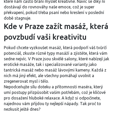
které nám často brání myslet kreativně. Navíc se díky ní
dostávají do rovnováhy naše emoce, což je super
překvapení, pokud třeba psaní nebo kreslení v poslední
době stagnuje.
Kde v Praze zažít masáž, která
povzbudí vaši kreativitu
Pokud chcete vyzkoušet masáž, která podpoří váš tvůrčí
potenciál, zkuste různé typy masáží a zjistěte, která vám
sedne nejvíc. V Praze jsou skvělé salony, které nabízejí jak
erotické masáže, tak i specializované varianty jako
tantrická masáž nebo masáž lávovými kameny. Každá z
nich má jiný efekt, ale všechny pomáhají uvolnit a
zregenerovat mysl i tělo.
Nepodceňujte sílu doteku a přítomnosti maséra, který
umí postupy přizpůsobit vašim potřebám, což je klíčové
pro dosažení hluboké relaxace. A když si odpočinete,
najednou vám přijdou ty nejlepší nápady. Tak proč to
nezkusit ještě dnes?