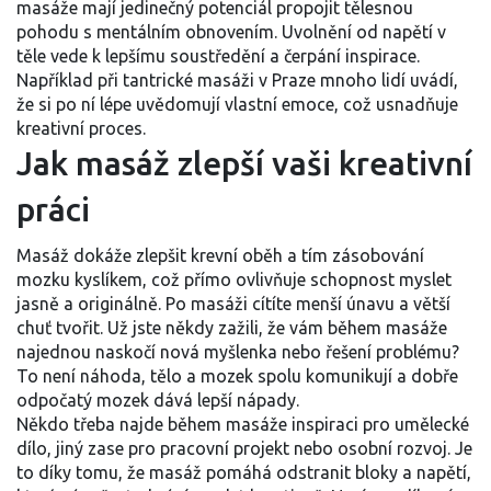
masáže mají jedinečný potenciál propojit tělesnou
pohodu s mentálním obnovením. Uvolnění od napětí v
těle vede k lepšímu soustředění a čerpání inspirace.
Například při tantrické masáži v Praze mnoho lidí uvádí,
že si po ní lépe uvědomují vlastní emoce, což usnadňuje
kreativní proces.
Jak masáž zlepší vaši kreativní
práci
Masáž dokáže zlepšit krevní oběh a tím zásobování
mozku kyslíkem, což přímo ovlivňuje schopnost myslet
jasně a originálně. Po masáži cítíte menší únavu a větší
chuť tvořit. Už jste někdy zažili, že vám během masáže
najednou naskočí nová myšlenka nebo řešení problému?
To není náhoda, tělo a mozek spolu komunikují a dobře
odpočatý mozek dává lepší nápady.
Někdo třeba najde během masáže inspiraci pro umělecké
dílo, jiný zase pro pracovní projekt nebo osobní rozvoj. Je
to díky tomu, že masáž pomáhá odstranit bloky a napětí,