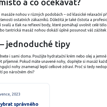
místo a co očekávat?
jí masáže nohou v různých podobách – od klasické relaxační př
šenosti ostatních zákazníků. Důležitá je také čistota a profes
svalů a tlak na reflexní body, které pomáhají uvolnit celé tělo
o tantrická masáž nohou dokáží úplně posunout váš zážitek a o
 jednoduché tipy
te i sami doma. Použijte hydratační krém nebo olej a jemně m
být příjemné. Pokud máte unavené nohy, dopřejte si masáž každý 
gující nohy znamenají lepší celkové zdraví. Proč si tedy nedo
ětí po náročném dni?
rvence, 2023
vybrat správného