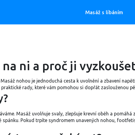
Masáž s líbáním
na ni a proč ji vyzkouše
Masáž nohou je jednoduchá cesta k uvolnění a zbavení napětí. 
 a praktické rady, které vám pomohou si dopřát zaslouženou péč
y?
áváme. Masáž uvolňuje svaly, zlepšuje krevní oběh a pomáhá z
alitě spánku. Pokud trpíte syndromem unavených nohou, footfe