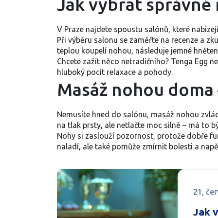
Jak vybrat správné 
V Praze najdete spoustu salónů, které nabíze
Při výběru salonu se zaměřte na recenze a zku
teplou koupelí nohou, následuje jemné hnětení 
Chcete zažít něco netradičního? Tenga Egg neb
hluboký pocit relaxace a pohody.
Masáž nohou doma –
Nemusíte hned do salónu, masáž nohou zvládne
na tlak prsty, ale netlačte moc silně – má to 
Nohy si zaslouží pozornost, protože dobře fun
naladí, ale také pomůže zmírnit bolesti a nap
21, če
Jak 