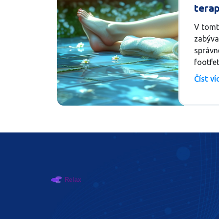
tera
foot
V tomt
zabývat
správn
footfe
zabýva
Číst v
měli po
odborn
dovedn
podívá
vzdělán
terape
na to, 
samotn
abyste 
bezpeč
proces