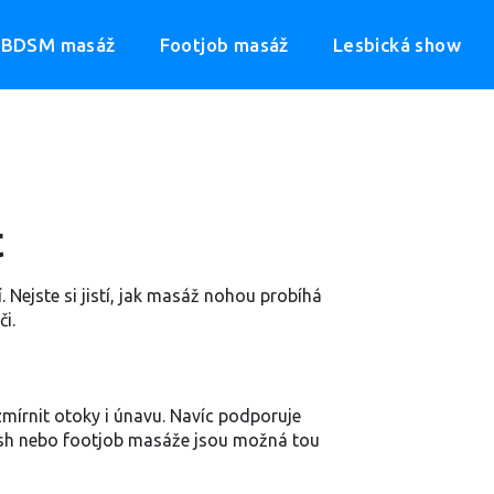
BDSM masáž
Footjob masáž
Lesbická show
t
Nejste si jistí, jak masáž nohou probíhá
i.
mírnit otoky i únavu. Navíc podporuje
tish nebo footjob masáže jsou možná tou