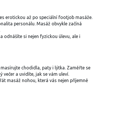
es erotickou až po speciální footjob masáže.
ionalita personálu. Masáž obvykle začíná
.
dnášíte si nejen fyzickou úlevu, ale i
asírujte chodidla, paty i lýtka. Zaměřte se
večer a uvidíte, jak se vám uleví.
přát masáž nohou, která vás nejen příjemně