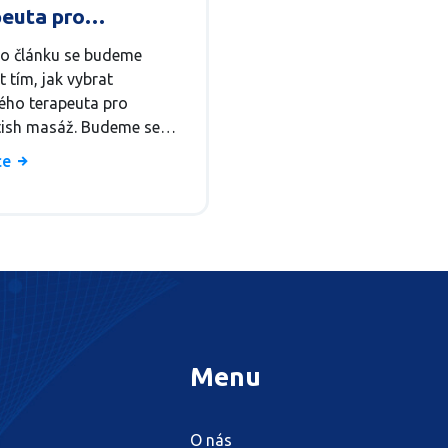
peuta pro
fetish masáž
o článku se budeme
 tím, jak vybrat
ého terapeuta pro
tish masáž. Budeme se
t otázkami, které byste
íce
ložit, když hledáte
íka v tomto oboru, a jaké
osti by měl mít. Také se
me na to, jaký druh
í a certifikace by měl mít
ut. Nakonec se zaměříme
jak by měla probíhat
á masáž. Cílem je,
se cítili pohodlně a
Menu
ně během celého
u.
O nás