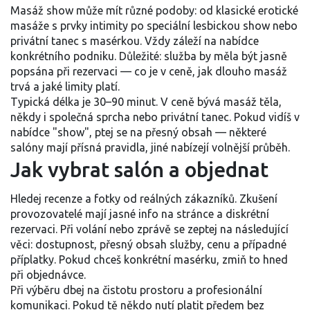
Masáž show může mít různé podoby: od klasické erotické
masáže s prvky intimity po speciální lesbickou show nebo
privátní tanec s masérkou. Vždy záleží na nabídce
konkrétního podniku. Důležité: služba by měla být jasně
popsána při rezervaci — co je v ceně, jak dlouho masáž
trvá a jaké limity platí.
Typická délka je 30–90 minut. V ceně bývá masáž těla,
někdy i společná sprcha nebo privátní tanec. Pokud vidíš v
nabídce "show", ptej se na přesný obsah — některé
salóny mají přísná pravidla, jiné nabízejí volnější průběh.
Jak vybrat salón a objednat
Hledej recenze a fotky od reálných zákazníků. Zkušení
provozovatelé mají jasné info na stránce a diskrétní
rezervaci. Při volání nebo zprávě se zeptej na následující
věci: dostupnost, přesný obsah služby, cenu a případné
příplatky. Pokud chceš konkrétní masérku, zmiň to hned
při objednávce.
Při výběru dbej na čistotu prostoru a profesionální
komunikaci. Pokud tě někdo nutí platit předem bez