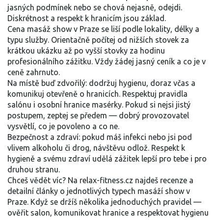
jasných podmínek nebo se chová nejasně, odejdi.
Diskrétnost a respekt k hranicím jsou základ.
Cena masáž show v Praze se liší podle lokality, délky a
typu služby. Orientačně počítej od nižších stovek za
krátkou ukázku až po vyšší stovky za hodinu
profesionálního zážitku. Vždy žádej jasný ceník a co je v
ceně zahrnuto.
Na místě buď zdvořilý: dodržuj hygienu, doraz včas a
komunikuj otevřeně o hranicích. Respektuj pravidla
salónu i osobní hranice masérky. Pokud si nejsi jistý
postupem, zeptej se předem — dobrý provozovatel
vysvětlí, co je povoleno a co ne.
Bezpečnost a zdraví: pokud máš infekci nebo jsi pod
vlivem alkoholu či drog, návštěvu odlož. Respekt k
hygieně a svému zdraví udělá zážitek lepší pro tebe i pro
druhou stranu.
Chceš vědět víc? Na relax-fitness.cz najdeš recenze a
detailní články o jednotlivých typech masáží show v
Praze. Když se držíš několika jednoduchých pravidel —
ověřit salon, komunikovat hranice a respektovat hygienu