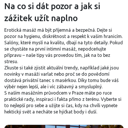
Na co si dát pozor a jak si
zážitek užít naplno
Erotická masáž má být příjemná a bezpečná. Dejte si
pozor na hygienu, diskrétnost a respekt k vašim hranicím.
Salóny, které myslí na kvalitu, dbají na tyto detaily. Pokud
se chystáte na první intimní masáž, nepodceňujte
přípravu – naše tipy vás provedou tím, jak na to bez
stresu.
Zkuste si také zjistit aktuální trendy, například jaké jsou
novinky v masáži varlat nebo proč se do povědomí
dostává privátní tanec s masérkou. Díky tomu bude váš
výběr nejen lepší, ale i víc zábavný a smysluplný.
S naším masážním průvodcem v Praze máte po ruce
praktické rady, inspiraci i fakta přímo z terénu. Vyberte si
to nejlepší pro sebe a užijte si čas, kdy na chvíli vypnete
hektický svět a necháte se hýčkat body i duší.