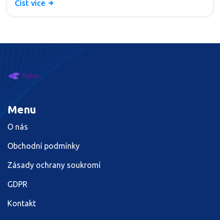
Číst více
významech a přínosech této praktiky a získají tipy od
zkušených masérů. Osobní příběh autorky dodává
článku na autentičnosti a lidskosti.
Menu
O nás
Obchodní podmínky
Zásady ochrany soukromí
GDPR
Kontakt