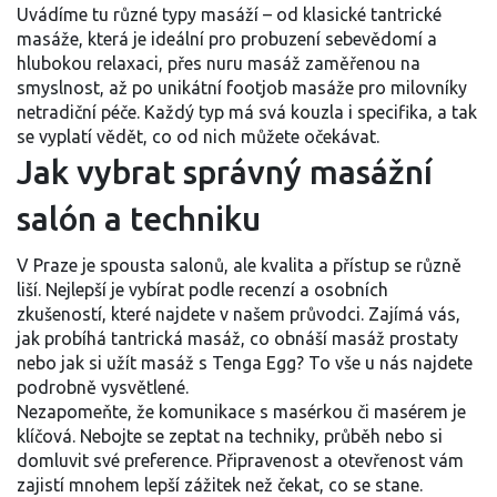
Uvádíme tu různé typy masáží – od klasické tantrické
masáže, která je ideální pro probuzení sebevědomí a
hlubokou relaxaci, přes nuru masáž zaměřenou na
smyslnost, až po unikátní footjob masáže pro milovníky
netradiční péče. Každý typ má svá kouzla i specifika, a tak
se vyplatí vědět, co od nich můžete očekávat.
Jak vybrat správný masážní
salón a techniku
V Praze je spousta salonů, ale kvalita a přístup se různě
liší. Nejlepší je vybírat podle recenzí a osobních
zkušeností, které najdete v našem průvodci. Zajímá vás,
jak probíhá tantrická masáž, co obnáší masáž prostaty
nebo jak si užít masáž s Tenga Egg? To vše u nás najdete
podrobně vysvětlené.
Nezapomeňte, že komunikace s masérkou či masérem je
klíčová. Nebojte se zeptat na techniky, průběh nebo si
domluvit své preference. Připravenost a otevřenost vám
zajistí mnohem lepší zážitek než čekat, co se stane.