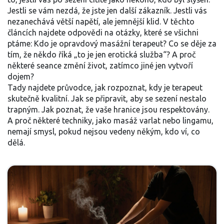
Jestli se vám nezdá, že jste jen další zákazník. Jestli vás
nezanechává větší napětí, ale jemnější klid. V těchto
článcích najdete odpovědi na otázky, které se všichni
ptáme: Kdo je opravdový masážní terapeut? Co se děje za
tím, že někdo říká „to je jen erotická služba“? A proč
některé seance změní život, zatímco jiné jen vytvoří
dojem?
Tady najdete průvodce, jak rozpoznat, kdy je terapeut
skutečně kvalitní. Jak se připravit, aby se sezení nestalo
trapným. Jak poznat, že vaše hranice jsou respektovány.
A proč některé techniky, jako masáž varlat nebo lingamu,
nemají smysl, pokud nejsou vedeny někým, kdo ví, co
dělá.