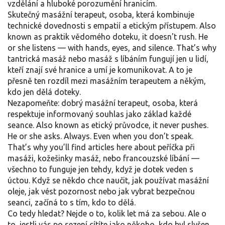
vzdělání a hluboké porozumění hranicím.
Skutečný
masážní terapeut
,
osoba, která kombinuje
technické dovednosti s empatií a etickým přístupem
. Also
known as
praktik vědomého doteku
, it doesn't rush. He
or she listens — with hands, eyes, and silence. That’s why
tantrická masáž nebo masáž s líbáním fungují jen u lidí,
kteří znají své hranice a umí je komunikovat. A to je
přesně ten rozdíl mezi masážním terapeutem a někým,
kdo jen dělá doteky.
Nezapomeňte: dobrý
masážní terapeut
,
osoba, která
respektuje informovaný souhlas jako základ každé
seance
. Also known as
etický průvodce
, it never pushes.
He or she asks. Always. Even when you don’t speak.
That’s why you’ll find articles here about peříčka při
masáži, kožešinky masáž, nebo francouzské líbání —
všechno to funguje jen tehdy, když je dotek veden s
úctou. Když se někdo chce naučit, jak používat masážní
oleje, jak vést pozornost nebo jak vybrat bezpečnou
seanci, začíná to s tím, kdo to dělá.
Co tedy hledat? Nejde o to, kolik let má za sebou. Ale o
to, jestli vás po sezení cítíte jako někoho, kdo byl slyšen.