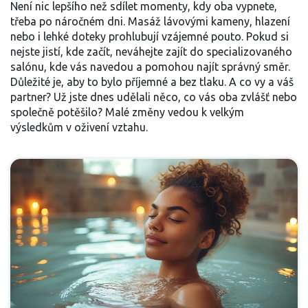
Není nic lepšího než sdílet momenty, kdy oba vypnete,
třeba po náročném dni. Masáž lávovými kameny, hlazení
nebo i lehké doteky prohlubují vzájemné pouto. Pokud si
nejste jistí, kde začít, neváhejte zajít do specializovaného
salónu, kde vás navedou a pomohou najít správný směr.
Důležité je, aby to bylo příjemné a bez tlaku. A co vy a váš
partner? Už jste dnes udělali něco, co vás oba zvlášť nebo
společně potěšilo? Malé změny vedou k velkým
výsledkům v oživení vztahu.