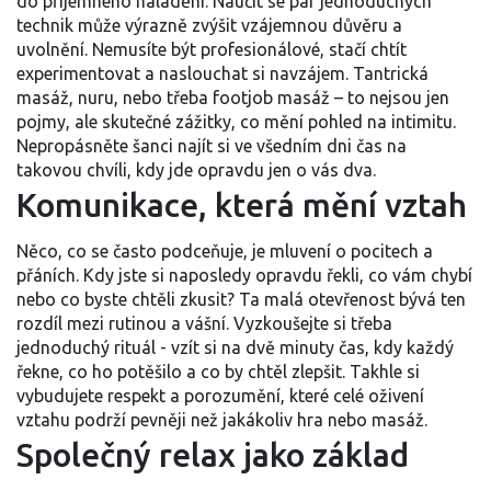
do příjemného naladění. Naučit se pár jednoduchých
technik může výrazně zvýšit vzájemnou důvěru a
uvolnění. Nemusíte být profesionálové, stačí chtít
experimentovat a naslouchat si navzájem. Tantrická
masáž, nuru, nebo třeba footjob masáž – to nejsou jen
pojmy, ale skutečné zážitky, co mění pohled na intimitu.
Nepropásněte šanci najít si ve všedním dni čas na
takovou chvíli, kdy jde opravdu jen o vás dva.
Komunikace, která mění vztah
Něco, co se často podceňuje, je mluvení o pocitech a
přáních. Kdy jste si naposledy opravdu řekli, co vám chybí
nebo co byste chtěli zkusit? Ta malá otevřenost bývá ten
rozdíl mezi rutinou a vášní. Vyzkoušejte si třeba
jednoduchý rituál - vzít si na dvě minuty čas, kdy každý
řekne, co ho potěšilo a co by chtěl zlepšit. Takhle si
vybudujete respekt a porozumění, které celé oživení
vztahu podrží pevněji než jakákoliv hra nebo masáž.
Společný relax jako základ