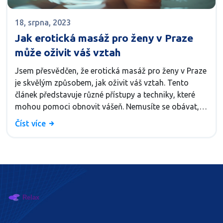
18, srpna, 2023
Jak erotická masáž pro ženy v Praze
může oživit váš vztah
Jsem přesvědčen, že erotická masáž pro ženy v Praze
je skvělým způsobem, jak oživit váš vztah. Tento
článek představuje různé přístupy a techniky, které
mohou pomoci obnovit vášeň. Nemusíte se obávat,
erotická masáž je nejen relaxační zážitek, ale také
Číst více
jedinečná intimní terapie. Zjistěte více o tom, jak
může tento druh terapie ovlivnit váš vztah a
prohloubit vaše spojení s partnerem.