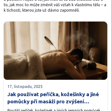
to, jak moc to může změnit váš vztah k vlastnímu tělu – a
k tichosti, kterou jste už dávno zapomněli.
17, listopadu, 2025
Jak používat peříčka, kožešinky a jiné
pomůcky při masáži pro zvýšení
smyslového prožitku
Použití peříček, kožešinek a jiných jemných pomůcek