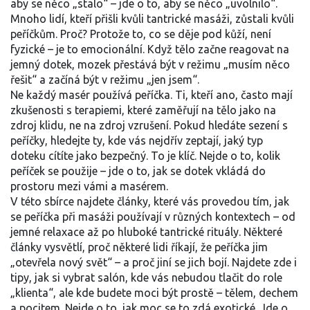
aby se něco „stalo“ – jde o to, aby se něco „uvolnilo“.
Mnoho lidí, kteří přišli kvůli tantrické masáži, zůstali kvůli
peříčkům. Proč? Protože to, co se děje pod kůží, není
fyzické – je to emocionální. Když tělo začne reagovat na
jemný dotek, mozek přestává být v režimu „musím něco
řešit“ a začíná být v režimu „jen jsem“.
Ne každý masér používá peříčka. Ti, kteří ano, často mají
zkušenosti s terapiemi, které zaměřují na tělo jako na
zdroj klidu, ne na zdroj vzrušení. Pokud hledáte sezení s
peříčky, hledejte ty, kde vás nejdřív zeptají, jaký typ
doteku cítíte jako bezpečný. To je klíč. Nejde o to, kolik
peříček se použije – jde o to, jak se dotek vkládá do
prostoru mezi vámi a masérem.
V této sbírce najdete články, které vás provedou tím, jak
se peříčka při masáži používají v různých kontextech – od
jemné relaxace až po hluboké tantrické rituály. Některé
články vysvětlí, proč některé lidi říkají, že peříčka jim
„otevřela nový svět“ – a proč jiní se jich bojí. Najdete zde i
tipy, jak si vybrat salón, kde vás nebudou tlačit do role
„klienta“, ale kde budete moci být prostě – tělem, dechem
a pocitem. Nejde o to, jak moc se to zdá exotické. Jde o