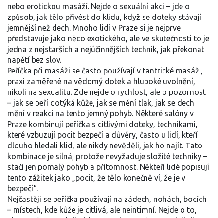
nebo erotickou masáží
.
Nejde o sexuální akci – jde o
způsob, jak tělo přivést do klidu, když se doteky stávají
jemnější než dech. Mnoho lidí v Praze si je nejprve
představuje jako něco exotického, ale ve skutečnosti to je
jedna z nejstarších a nejúčinnějších technik, jak překonat
napětí bez slov.
Peříčka při masáži se často používají v
tantrické masáži
,
praxi zaměřené na vědomý dotek a hluboké uvolnění,
nikoli na sexualitu
.
Zde nejde o rychlost, ale o pozornost
– jak se peří dotýká kůže, jak se mění tlak, jak se dech
mění v reakci na tento jemný pohyb. Některé salóny v
Praze kombinují peříčka s
citlivými doteky
,
technikami,
které vzbuzují pocit bezpečí a důvěry, často u lidí, kteří
dlouho hledali klid, ale nikdy nevěděli, jak ho najít
.
Tato
kombinace je silná, protože nevyžaduje složité techniky –
stačí jen pomalý pohyb a přítomnost. Někteří lidé popisují
tento zážitek jako „pocit, že tělo konečně ví, že je v
bezpečí“.
Nejčastěji se peříčka používají na zádech, nohách, bocích
– místech, kde kůže je citlivá, ale neintimní. Nejde o to,