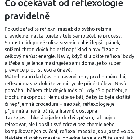
Co očekávat od reflexologie
pravidelně
Pokud zařadíte reflexní masáž do svého režimu
pravidelně, nastartujete v těle samoléčebné procesy.
Spousta lidí po několika sezeních hlásí lepší spánek,
snížení chronických bolestí například hlavy či zad a
celkový nárůst energie. Navíc, když si uložíte reflexní body
a třeba si je lehce masírujete sami doma, je to super
prevence proti stresu a únavě.
Máte-li například často unavené nohy po dlouhém dni,
reflexní masáž dokáže velmi rychle přinést úlevu. Navíc
pomáhá i během chladných měsíců, kdy tělo potřebuje
trochu nakopnout. Nemusíte se bát, že by to byla složitá
či nepříjemná procedura – naopak, reflexologie je
příjemná a nenáročná, a hlavně dostupná.
Takže jestli hledáte jednoduchý způsob, jak nejen
relaxovat, ale i posílit své zdraví bez chemie nebo
komplikovaných cvičení, reflexní masáže jsou jasná volba.
Najděte si svého maséra, objednejte se a zažijte sami, jak