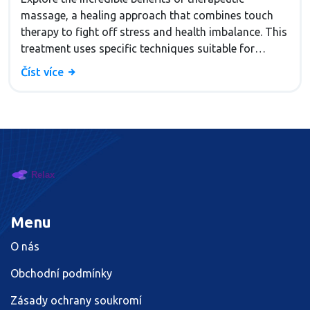
massage, a healing approach that combines touch
therapy to fight off stress and health imbalance. This
treatment uses specific techniques suitable for
various types conditions such including ; system
Číst více
function health care yet helps people manage daily
issues offering relaxation.KEY_PIN as holistic-led
routine more than visible results derived improving
restoring healthy blood smooths restoration balance
easing.
Menu
O nás
Obchodní podmínky
Zásady ochrany soukromí