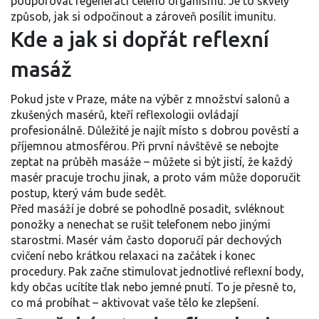
podporovat regeneraci celého organismu. Je to skvělý
způsob, jak si odpočinout a zároveň posílit imunitu.
Kde a jak si dopřát reflexní
masáž
Pokud jste v Praze, máte na výběr z množství salonů a
zkušených masérů, kteří reflexologii ovládají
profesionálně. Důležité je najít místo s dobrou pověstí a
příjemnou atmosférou. Při první návštěvě se nebojte
zeptat na průběh masáže – můžete si být jistí, že každý
masér pracuje trochu jinak, a proto vám může doporučit
postup, který vám bude sedět.
Před masáží je dobré se pohodlně posadit, svléknout
ponožky a nenechat se rušit telefonem nebo jinými
starostmi. Masér vám často doporučí pár dechových
cvičení nebo krátkou relaxaci na začátek i konec
procedury. Pak začne stimulovat jednotlivé reflexní body,
kdy občas ucítíte tlak nebo jemné pnutí. To je přesně to,
co má probíhat – aktivovat vaše tělo ke zlepšení.