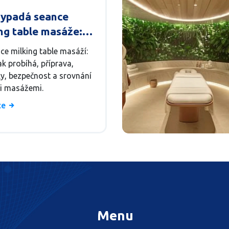
vypadá seance
ng table masáže:
letní průvodce
ce milking table masáží:
jak probíhá, příprava,
ky, bezpečnost a srovnání
mi masážemi.
íce
Menu