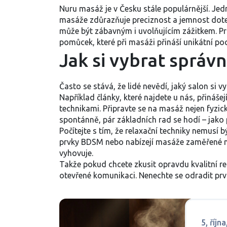
Nuru masáž je v Česku stále populárnější. Jedn
masáže zdůrazňuje preciznost a jemnost dotek
může být zábavným i uvolňujícím zážitkem. Pro
pomůcek, které při masáži přináší unikátní poc
Jak si vybrat správ
Často se stává, že lidé nevědí, jaký salon si v
Například články, které najdete u nás, přináše
technikami. Připravte se na masáž nejen fyzic
spontánně, pár základních rad se hodí – jako 
Počítejte s tím, že relaxační techniky nemusí
prvky BDSM nebo nabízejí masáže zaměřené na p
vyhovuje.
Takže pokud chcete zkusit opravdu kvalitní rel
otevřené komunikaci. Nenechte se odradit prv
5, říjn