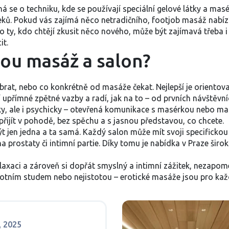
á se o techniku, kde se používají speciální gelové látky a masé
ů. Pokud vás zajímá něco netradičního, footjob masáž nabízí 
 ty, kdo chtějí zkusit něco nového, může být zajímavá třeba i
it.
nou masáž a salon?
ybrat, nebo co konkrétně od masáže čekat. Nejlepší je orientova
jí upřímné zpětné vazby a radí, jak na to – od prvních návštěvn
ky, ale i psychicky – otevřená komunikace s masérkou nebo ma
přijít v pohodě, bez spěchu a s jasnou představou, co chcete.
 být jen jedna a ta samá. Každý salon může mít svoji specifick
rostaty či intimní partie. Díky tomu je nabídka v Praze širok
axaci a zároveň si dopřát smyslný a intimní zážitek, nezapomeň
otním studem nebo nejistotou – erotické masáže jsou pro každ
a, 2025