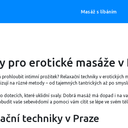
Masáž s líbáním
y pro erotické masáže v
 prohloubit intimní prožitek? Relaxační techniky v erotických 
alizují na různé metody – od tajemných tantrických až po smys
 o dotecích, které uklidní svaly. Dobrá masáž má dopad i na v
budit vaše sebevědomí a pomoci vám cítit se lépe ve svém těl
ační techniky v Praze