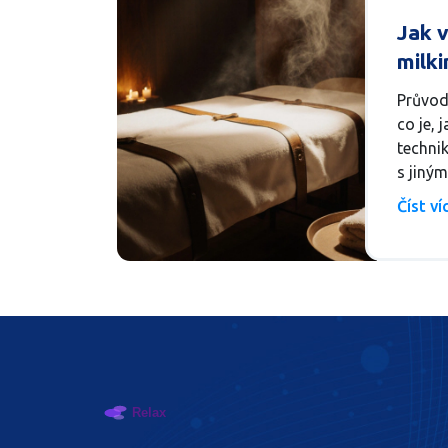
Jak 
milki
komp
Průvod
co je, 
techni
s jiný
Číst v