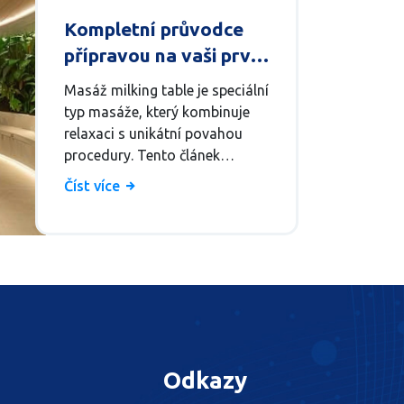
Kompletní průvodce
přípravou na vaši první
masáž milking table
Masáž milking table je speciální
typ masáže, který kombinuje
relaxaci s unikátní povahou
procedury. Tento článek
poskytne kompletní průvodce o
Číst více
tom, jak se připravit na vaši
první takovou masáž. Zjistíte, co
můžete očekávat, jaký je účel
této masáže a jaké benefity
přináší. Naučíte se, jakým
způsobem se na masáž
připravit, a jak maximalizovat
její potenciální výhody pro vaše
tělo i mysl.
Odkazy